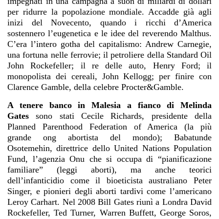
impegnati in una campagna a suon di miliardi di dollari
per ridurre la popolazione mondiale. Accadde già agli
inizi del Novecento, quando i ricchi d’America
sostennero l’eugenetica e le idee del reverendo Malthus.
C’era l’intero gotha del capitalismo: Andrew Carnegie,
una fortuna nelle ferrovie; il petroliere della Standard Oil
John Rockefeller; il re delle auto, Henry Ford; il
monopolista dei cereali, John Kellogg; per finire con
Clarence Gamble, della celebre Procter&Gamble.
A tenere banco in Malesia a fianco di Melinda
Gates
sono stati Cecile Richards, presidente della
Planned Parenthood Federation of America (la più
grande ong abortista del mondo); Babatunde
Osotemehin, direttrice dello United Nations Population
Fund, l’agenzia Onu che si occupa di “pianificazione
familiare” (leggi aborti), ma anche teorici
dell’infanticidio come il bioeticista australiano Peter
Singer, e pionieri degli aborti tardivi come l’americano
Leroy Carhart. Nel 2008 Bill Gates riunì a Londra David
Rockefeller, Ted Turner, Warren Buffett, George Soros,