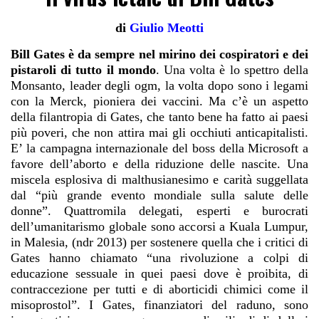
di
Giulio Meotti
Bill Gates è da sempre nel mirino dei cospiratori e dei
pistaroli di tutto il mondo
. Una volta è lo spettro della
Monsanto, leader degli ogm, la volta dopo sono i legami
con la Merck, pioniera dei vaccini. Ma c’è un aspetto
della filantropia di Gates, che tanto bene ha fatto ai paesi
più poveri, che non attira mai gli occhiuti anticapitalisti.
E’ la campagna internazionale del boss della Microsoft a
favore dell’aborto e della riduzione delle nascite. Una
miscela esplosiva di malthusianesimo e carità suggellata
dal “più grande evento mondiale sulla salute delle
donne”. Quattromila delegati, esperti e burocrati
dell’umanitarismo globale sono accorsi a Kuala Lumpur,
in Malesia, (ndr 2013) per sostenere quella che i critici di
Gates hanno chiamato “una rivoluzione a colpi di
educazione sessuale in quei paesi dove è proibita, di
contraccezione per tutti e di aborticidi chimici come il
misoprostol”. I Gates, finanziatori del raduno, sono