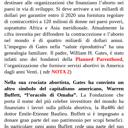
destinare alle organizzazioni che finanziano l’aborto nei
paesi in via di sviluppo. Si deve arrivare a sei miliardi di
dollari per garantire entro il 2020 una fornitura regolare
di contraccettivi a 120 milioni di donne nei paesi poveri,
soprattutto Africa e Asia meridionale. Attualmente la
cifra investita per diffondere la contraccezione e l’aborto
nel mondo è di quattro miliardi di dollari annui.
L’impegno di Gates nella “salute riproduttiva” ha una
genealogia familiare. Il padre, William H. Gates, è stato
infatti uno dei fondatori della
Planned Parenthood
,
l’organizzazione che fornisce servizi abortivi in America
dagli anni Venti. ( ndr
NOTA 2
)
Nella sua crociata abortista, Gates ha convinto un
altro simbolo del capitalismo americano, Warren
Buffett, “l’oracolo di Omaha”.
La Fondazione che
porta il nome del più celebre investitore del mondo ha
finanziato i lavori sulla pillola abortiva, la Ru486 del
dottor Emile-Etienne Baulieu. Buffett si è impegnato a
donare gran parte del suo patrimonio per scopi benefici.
In particolare ogni anno Buffett cede una parte del suo