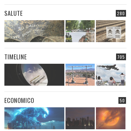
SALUTE
280
TIMELINE
705
ECONOMICO
50