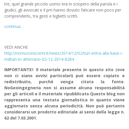
tre, quel grande pic­colo uomo era in scio­pero della parola e i
giu­dici, gli avvo­cati e il pm hanno dovuto fati­care non poco per
com­pren­derlo, tra gesti e biglietti scritti.
continua…
VEDI ANCHE
http://nomuosniscemi.it/news/2014/12/02/turi-entra-alla-base-i-
militari-lo-atterrano-02-12-2014-8284
IMPORTANTE!: Il materiale presente in questo sito (ove
non ci siano avvisi particolari) può essere copiato e
redistribuito, purché venga citata la fonte.
NoGeoingegneria non si assume alcuna responsabilità
per gli articoli e il materiale ripubblicato.Questo blog non
rappresenta una testata giornalistica in quanto viene
aggiornato senza alcuna periodicità. Non può pertanto
considerarsi un prodotto editoriale ai sensi della legge n.
62 del 7.03.2001.