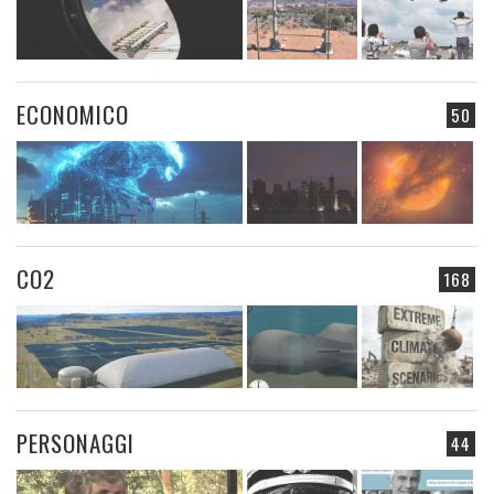
ECONOMICO
50
CO2
168
PERSONAGGI
44