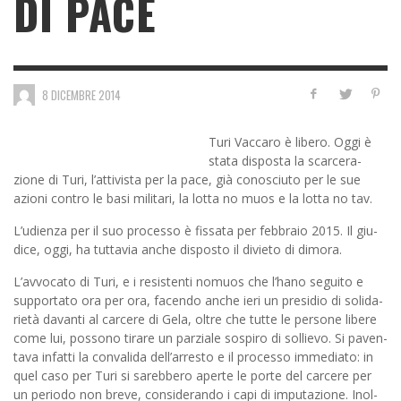
DI PACE
8 DICEMBRE 2014
Turi Vac­caro è libero. Oggi è
stata dispo­sta la scar­ce­ra­
zione di Turi, l’attivista per la pace, già cono­sciuto per le sue
azioni con­tro le basi mili­tari, la lotta no muos e la lotta no tav.
L’udienza per il suo pro­cesso è fis­sata per feb­braio 2015. Il giu­
dice, oggi, ha tut­ta­via anche dispo­sto il divieto di dimora.
L’avvocato di Turi, e i resi­stenti nomuos che l’hano seguito e
sup­por­tato ora per ora, facendo anche ieri un pre­si­dio di soli­da­
rietà davanti al car­cere di Gela, oltre che tutte le per­sone libere
come lui, pos­sono tirare un par­ziale sospiro di sol­lievo. Si paven­
tava infatti la con­va­lida dell’arresto e il pro­cesso imme­diato: in
quel caso per Turi si sareb­bero aperte le porte del car­cere per
un periodo non breve, con­si­de­rando i capi di impu­ta­zione. Inol­