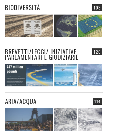
BIODIVERSITÀ
103
BREVETTI/LEGGI/ INIZIATIVE
120
PARLAMENTARI E GIUDIZIARIE
ARIA/ACQUA
114