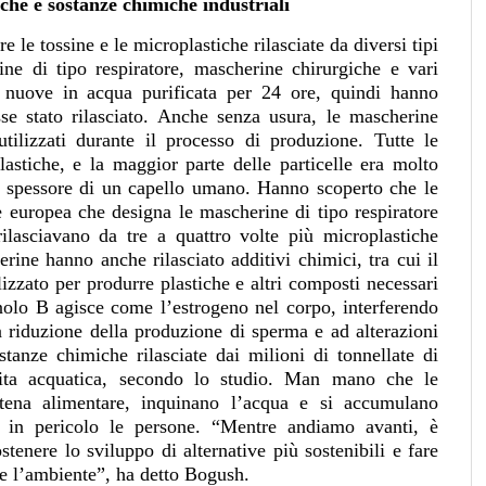
che e sostanze chimiche industriali
re le tossine e le microplastiche rilasciate da diversi tipi
ine di tipo respiratore, mascherine chirurgiche e vari
 nuove in acqua purificata per 24 ore, quindi hanno
sse stato rilasciato. Anche senza usura, le mascherine
utilizzati durante il processo di produzione. Tutte le
astiche, e la maggior parte delle particelle era molto
lo spessore di un capello umano. Hanno scoperto che le
europea che designa le mascherine di tipo respiratore
lasciavano da tre a quattro volte più microplastiche
rine hanno anche rilasciato additivi chimici, tra cui il
lizzato per produrre plastiche e altri composti necessari
enolo B agisce come l’estrogeno nel corpo, interferendo
a riduzione della produzione di sperma e ad alterazioni
stanze chimiche rilasciate dai milioni di tonnellate di
vita acquatica, secondo lo studio. Man mano che le
atena alimentare, inquinano l’acqua e si accumulano
e in pericolo le persone. “Mentre andiamo avanti, è
stenere lo sviluppo di alternative più sostenibili e fare
 e l’ambiente”, ha detto Bogush.