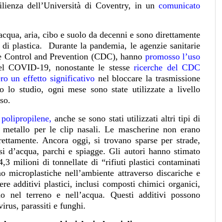
ilienza dell’Università di Coventry, in un
comunicato
cqua, aria, cibo e suolo da decenni e sono direttamente
e di plastica.
Durante la pandemia, le agenzie sanitarie
ase Control and Prevention (CDC), hanno
promosso l’uso
del COVID-19, nonostante le stesse
ricerche del CDC
ro un effetto significativo
nel bloccare la trasmissione
o lo studio, ogni mese sono state utilizzate a livello
so.
i
polipropilene,
anche se sono stati utilizzati altri tipi di
i metallo per le clip nasali. Le mascherine non erano
rettamente. Ancora oggi, si trovano sparse per strade,
rsi d’acqua, parchi e spiagge. Gli autori hanno stimato
,3 milioni di tonnellate di “rifiuti plastici contaminati
no microplastiche nell’ambiente attraverso discariche e
e additivi plastici, inclusi composti chimici organici,
no nel terreno e nell’acqua. Questi additivi possono
virus, parassiti e funghi.