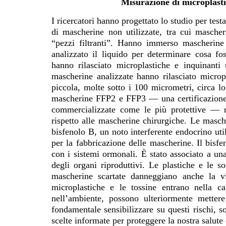
Misurazione di microplasti
I ricercatori hanno progettato lo studio per testa
di mascherine non utilizzate, tra cui mascher
“pezzi filtranti”. Hanno immerso mascherine
analizzato il liquido per determinare cosa fo
hanno rilasciato microplastiche e inquinanti 
mascherine analizzate hanno rilasciato micropl
piccola, molte sotto i 100 micrometri, circa 
mascherine FFP2 e FFP3 — una certificazione 
commercializzate come le più protettive — ri
rispetto alle mascherine chirurgiche. Le masche
bisfenolo B, un noto interferente endocrino uti
per la fabbricazione delle mascherine. Il bisf
con i sistemi ormonali. È stato associato a un
degli organi riproduttivi. Le plastiche e le so
mascherine scartate danneggiano anche la 
microplastiche e le tossine entrano nella c
nell’ambiente, possono ulteriormente metter
fondamentale sensibilizzare su questi rischi, so
scelte informate per proteggere la nostra salute