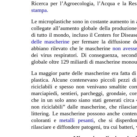
Ricerca per l’Agroecologia, l’Acqua e la Res
stampa.
Le microplastiche sono in costante aumento in a
collegate all’aumento globale della produzion
di tutto il mondo, incluso il Centers for Dise
delle mascherine
per fermare la diffusione 
abbiano rilevato che le mascherine
non avesse
dei virus respiratori. Di conseguenza, second
globale oltre 129 miliardi di mascherine monou
La maggior parte delle mascherine era fatta d
plastica. Alcune contenevano piccoli pezzi d
riciclabili e spesso non venivano smaltite cor
marciapiedi, sentieri, parcheggi, grondaie, co
che in un solo anno siano stati generati circa 4
non riciclabili” dalle mascherine, che rilascia
littering. Le mascherine possono anche contener
coloranti e
metalli pesanti
, che si disperdo
rilasciare e diffondere patogeni, tra cui batteri, 