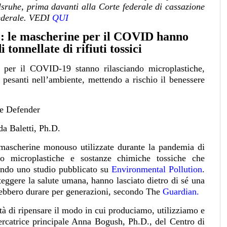
rlsruhe, prima davanti alla Corte federale di cassazione
federale. VEDI
QUI
: le mascherine per il COVID hanno
 tonnellate di rifiuti tossici
 per il COVID-19 stanno rilasciando microplastiche,
 pesanti nell’ambiente, mettendo a rischio il benessere
e Defender
da Baletti, Ph.D.
le mascherine monouso utilizzate durante la pandemia di
o microplastiche e sostanze chimiche tossiche che
ondo uno studio pubblicato su
Environmental Pollution
.
ggere la salute umana, hanno lasciato dietro di sé una
rebbero durare per generazioni, secondo The
Guardian.
tà di ripensare il modo in cui produciamo, utilizziamo e
ercatrice principale Anna Bogush, Ph.D., del Centro di