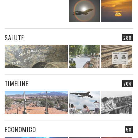
SALUTE
280
TIMELINE
704
ECONOMICO
50