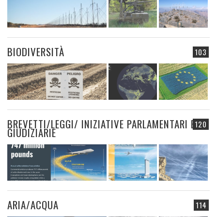
BIODIVERSITÀ
103
BREVETTI/LEGGI/ INIZIATIVE PARLAMENTARI E
120
GIUDIZIARIE
ARIA/ACQUA
114