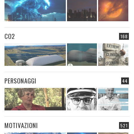
CO2
168
PERSONAGGI
44
MOTIVAZIONI
521