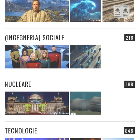
(INGEGNERIA) SOCIALE
218
NUCLEARE
198
TECNOLOGIE
846