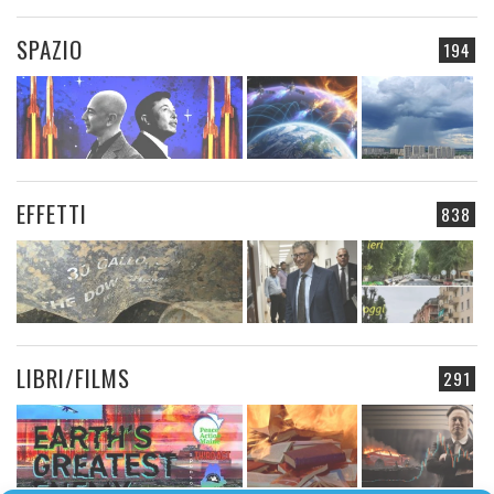
SPAZIO
194
EFFETTI
838
LIBRI/FILMS
291