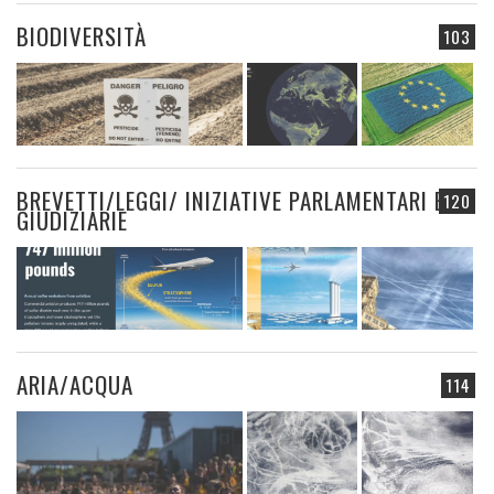
BIODIVERSITÀ
103
BREVETTI/LEGGI/ INIZIATIVE PARLAMENTARI E
120
GIUDIZIARIE
ARIA/ACQUA
114