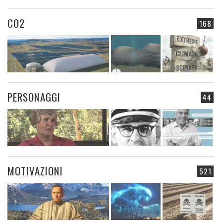
CO2
168
PERSONAGGI
44
MOTIVAZIONI
521