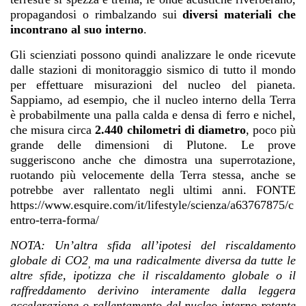
propagandosi o rimbalzando sui
diversi materiali che
incontrano al suo interno
.
Gli scienziati possono quindi analizzare le onde ricevute
dalle stazioni di monitoraggio sismico di tutto il mondo
per effettuare misurazioni del nucleo del pianeta.
Sappiamo, ad esempio, che il nucleo interno della Terra
è probabilmente una palla calda e densa di ferro e nichel,
che misura circa
2.440 chilometri di diametro
, poco più
grande delle dimensioni di Plutone. Le prove
suggeriscono anche che dimostra una superrotazione,
ruotando più velocemente della Terra stessa, anche se
potrebbe aver rallentato negli ultimi anni. FONTE
https://www.esquire.com/it/lifestyle/scienza/a63767875/c
entro-terra-forma/
NOTA: Un’altra sfida all’ipotesi del riscaldamento
globale di CO2
ma una radicalmente diversa da tutte le
,
altre sfide, ipotizza che il riscaldamento globale o il
raffreddamento derivino interamente dalla leggera
accelerazione o rallentamento del nucleo interno rotante