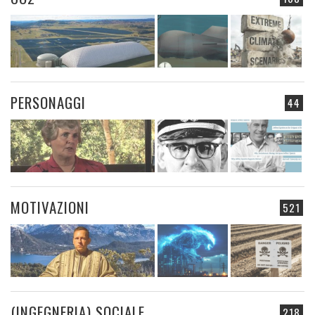
PERSONAGGI
44
MOTIVAZIONI
521
(INGEGNERIA) SOCIALE
218