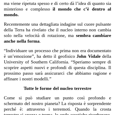
ma viene ripetuta spesso e di certo dà l’idea di quanto sia
misterioso e complesso
il mondo che c’è dentro al
mondo.
Recentemente una dettagliata indagine sul cuore pulsante
della Terra ha rivelato che il nucleo interno non cambia
solo nella velocità di rotazione, ma
sembra cambiare
anche nella forma
.
“Individuare un processo che prima non era documentato
è un’emozione”, ha detto il geofisico
John Vidale
della
University of Southern
California
. “Speriamo sempre di
scoprire aspetti nuovi e profondi di questa disciplina. Il
prossimo passo sarà assicurarci che abbiamo ragione e
affinare i nostri modelli.”
Tutte le forme del nucleo terrestre
Come si può studiare un punto così profondo e
schermato del nostro pianeta? La risposta è sorprendente
perché è: attraverso i
terremoti
. Quando la crosta
terrestre si spezza e trema, le onde acustiche riverberano,