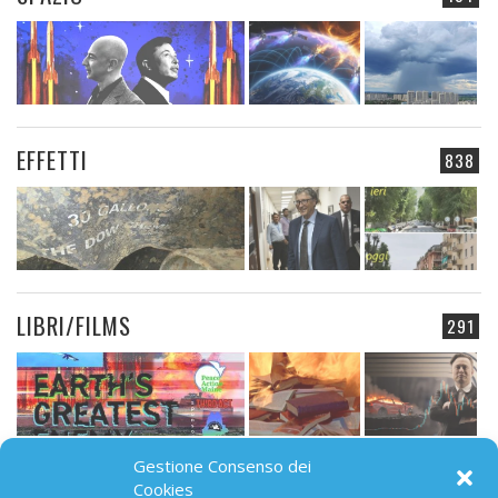
EFFETTI
838
LIBRI/FILMS
291
Gestione Consenso dei
CAMPO ELETTROMAGNETICO
Cookies
91