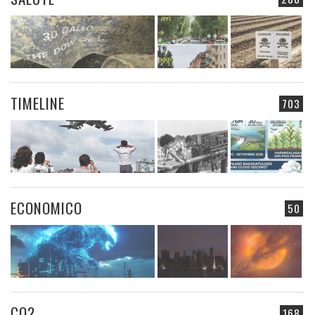
TIMELINE
703
ECONOMICO
50
CO2
168