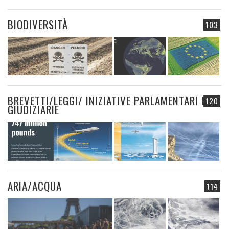
BIODIVERSITÀ
103
BREVETTI/LEGGI/ INIZIATIVE PARLAMENTARI E
120
GIUDIZIARIE
ARIA/ACQUA
114