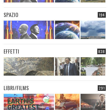
SPAZIO
194
EFFETTI
838
LIBRI/FILMS
291