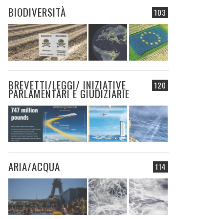
BIODIVERSITÀ
103
BREVETTI/LEGGI/ INIZIATIVE
120
PARLAMENTARI E GIUDIZIARIE
ARIA/ACQUA
114