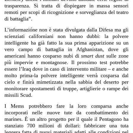
trasparenza. Si tratta di dispiegare in massa sensori
remoti per scopi di ricognizione e sorveglianza del teatro
di battaglia”.
L’informazióne non è stata divulgata dalla Difesa ma gli
scienziati californiani non hanno dubbi: la polvere
intelligente ha già fatto la sua prima apparizione su un
vero campo di battaglia in Afghanistan, dove gli
americani hanno cosparso nubi di
smart dust
sulle zone
più impervie e montagnose. Il prossimo test potrebbe
essere l’Iraq dove in caso di intervento militare – e anche
molto prima-la polvere intelligente verrà cosparsa dal
cielo e finirà mimetizzata nella sabbia del deserto per
monitorare spostamenti di truppe, artiglierie o rampe dei
missili Scud.
I Mems potrebbero fare la loro comparsa anche
incorporati nelle nuove tute da combattimento dei
marines. È un altro progetto per il quale il Pentagono ha
stanziato 700 milioni di dollari: fabbricare una tuta
leggera fatta di nuovi materiali adatti alle condizioni nel