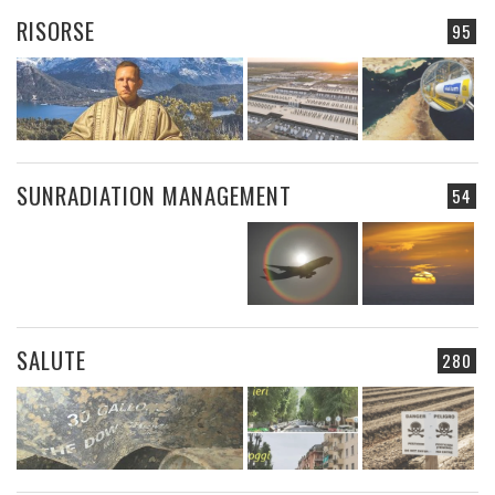
RISORSE
95
SUNRADIATION MANAGEMENT
54
SALUTE
280