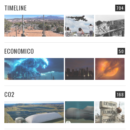
TIMELINE
704
ECONOMICO
50
CO2
168