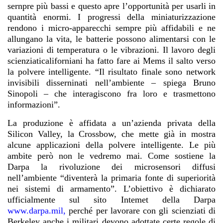
sernpre più bassi e questo apre l’opportunità per usarli in
quantità enormi. I progressi della miniaturizzazione
rendono i micro-apparecchi sempre più affidabili e ne
allungano la vita, le batterie possono alimentarsi con le
variazioni di temperatura o le vibrazioni. Il lavoro degli
scienziaticaliforniani ha fatto fare ai Mems il salto verso
la polvere intelligente. “Il risultato finale sono network
invisibili disserninati nell’ambiente – spiega Bruno
Sinopoli – che interagiscono fra loro e trasmettono
informazioni”.
La produzione è affidata a un’azienda privata della
Silicon Valley, la Crossbow, che mette già in mostra
alcune applicazioni della polvere intelligente. Le più
ambite però non le vedremo mai. Come sostiene la
Darpa la rivoluzione dei microsensori diffusi
nell’ambiente “diventerà la primaria fonte di superiorità
nei sistemi di armamento”. L’obiettivo è dichiarato
ufficialmente sul sito Intemet della Darpa
www.darpa.mil
,
perché per lavorare con gli scienziati di
Berkeley anche i militari devono adottate certe regole di