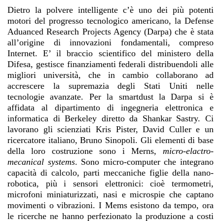
Dietro la polvere intelligente c’è uno dei più potenti
motori del progresso tecnologico americano, la Defense
Aduanced Research Projects Agency (Darpa) che è stata
all’origine di innovazioni fondamentali, compreso
Internet. E’ il braccio scientifico del ministero della
Difesa, gestisce finanziamenti federali distribuendoli alle
migliori università, che in cambio collaborano ad
accrescere la supremazia degli Stati Uniti nelle
tecnologie avanzate. Per la smartdust la Darpa si è
affidata al dipartimento di ingegneria elettronica e
informatica di Berkeley diretto da Shankar Sastry. Ci
lavorano gli scienziati Kris Pister, David Culler e un
ricercatore italiano, Bruno Sinopoli. Gli elementi di base
della loro costruzione sono i Merns,
micro-elactro-
mecanical systems
. Sono micro-computer che integrano
capacità di calcolo, parti meccaniche figlie della nano-
robotica, più i sensori elettronici: cioè termometri,
microfoni miniaturizzati, nasi e microspie che captano
movimenti o vibrazioni. I Mems esistono da tempo, ora
le ricerche ne hanno perfezionato la produzione a costi