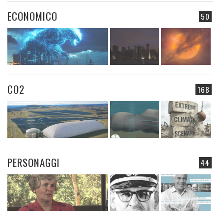
ECONOMICO
50
CO2
168
PERSONAGGI
44