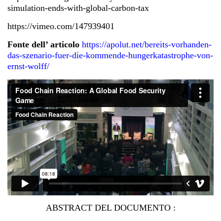
simulation-ends-with-global-carbon-tax
https://vimeo.com/147939401
Fonte dell’ articolo
https://apolut.net/bereits-vorhanden-
das-szenario-fuer-die-kommende-hungerkatastrophe-von-
ernst-wolff/
ABSTRACT DEL DOCUMENTO :