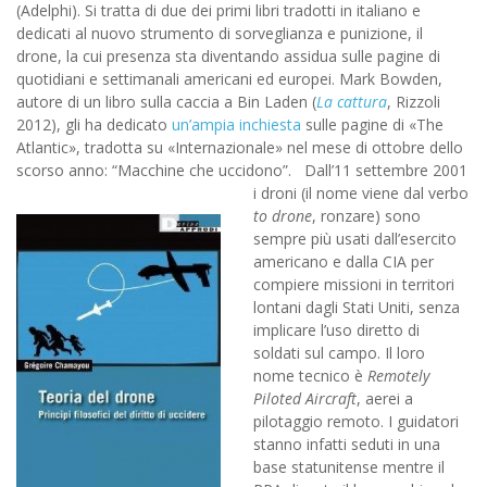
(Adelphi). Si tratta di due dei primi libri tradotti in italiano e
dedicati al nuovo strumento di sorveglianza e punizione, il
drone, la cui presenza sta diventando assidua sulle pagine di
quotidiani e settimanali americani ed europei. Mark Bowden,
autore di un libro sulla caccia a Bin Laden (
La cattura
, Rizzoli
2012), gli ha dedicato
un’ampia inchiesta
sulle pagine di «The
Atlantic», tradotta su «Internazionale» nel mese di ottobre dello
scorso anno: “Macchine che uccidono”.
Dall’11 settembre 2001
i droni (il nome viene dal verbo
to drone
, ronzare) sono
sempre più usati dall’esercito
americano e dalla CIA per
compiere missioni in territori
lontani dagli Stati Uniti, senza
implicare l’uso diretto di
soldati sul campo. Il loro
nome tecnico è
Remotely
Piloted Aircraft
, aerei a
pilotaggio remoto. I guidatori
stanno infatti seduti in una
base statunitense mentre il