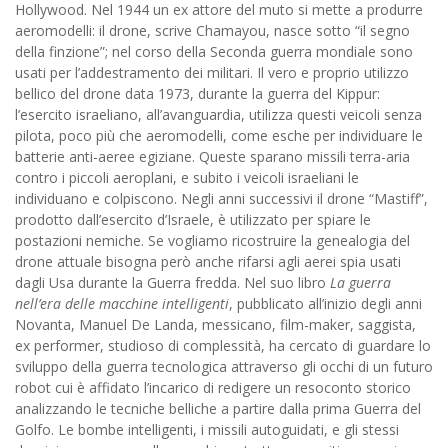
Hollywood. Nel 1944 un ex attore del muto si mette a produrre
aeromodelli: il drone, scrive Chamayou, nasce sotto “il segno
della finzione”; nel corso della Seconda guerra mondiale sono
usati per l’addestramento dei militari. Il vero e proprio utilizzo
bellico del drone data 1973, durante la guerra del Kippur:
l’esercito israeliano, all’avanguardia, utilizza questi veicoli senza
pilota, poco più che aeromodelli, come esche per individuare le
batterie anti-aeree egiziane. Queste sparano missili terra-aria
contro i piccoli aeroplani, e subito i veicoli israeliani le
individuano e colpiscono. Negli anni successivi il drone “Mastiff”,
prodotto dall’esercito d’Israele, è utilizzato per spiare le
postazioni nemiche. Se vogliamo ricostruire la genealogia del
drone attuale bisogna però anche rifarsi agli aerei spia usati
dagli Usa durante la Guerra fredda. Nel suo libro
La guerra
nell’era delle macchine intelligenti
, pubblicato all’inizio degli anni
Novanta, Manuel De Landa, messicano, film-maker, saggista,
ex performer, studioso di complessità, ha cercato di guardare lo
sviluppo della guerra tecnologica attraverso gli occhi di un futuro
robot cui è affidato l’incarico di redigere un resoconto storico
analizzando le tecniche belliche a partire dalla prima Guerra del
Golfo. Le bombe intelligenti, i missili autoguidati, e gli stessi