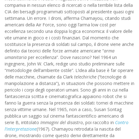
compariva in nessun elenco di ricercati o nella terribile lista della
CIA dei bersagli programmati sottoposti al presidente quasi ogni
settimana. Un errore. I droni, afferma Chamayou, citando studi
americani della Air Force, sono oggi l’arma low cost per
eccellenza secondo una doppia logica economica: il valore delle
vite umane in gioco e i costi finanziari. Dal momento che
sostituisce la presenza di soldati sul campo, il drone viene anche
definito dai teorici delle forze armate americane “
arma
umanitaria
per eccellenza”. Dove nascono? Nel 1964 un
ingegnere, John W. Clark, redige uno studio preliminare sulle
“metodologie dell’ambiente ostile”. L’idea alla base è far operare
delle macchine, chiamate da Clark
telechiriche
(“tecnologie di
manipolazione a distanza”), in situazioni che possono mettere in
pericolo i corpi degli operatori umani. Sono gli anni in cui nella
fantascienza scritta e cinematografica appaiono robot che si
fanno la guerra senza la presenza dei soldati: tornei di macchine
senza vittime umane. Nel 1965, non a caso, Susan Sontag
pubblica un saggio sul cinema fantascientifico americano di
serie B, intitolato
Immagini del disastro
, poi raccolto in
Contro
l’interpretazione
(1967). Chamayou retrodata la nascita del
drone, mostrando come questo derivi direttamente da