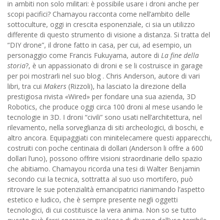
in ambiti non solo militari: è possibile usare i droni anche per
scopi pacifici? Chamayou racconta come nell’ambito delle
sottoculture, oggi in crescita esponenziale, ci sia un utilizzo
differente di questo strumento di visione a distanza. Si tratta del
“DIY drone”, il drone fatto in casa, per cui, ad esempio, un
personaggio come Francis Fukuyama, autore di
La fine della
storia
?, è un appassionato di droni e se li costruisce in garage
per poi mostrarli nel suo blog . Chris Anderson, autore di vari
libri, tra cui
Makers
(Rizzoli), ha lasciato la direzione della
prestigiosa rivista «Wired» per fondare una sua azienda, 3D
Robotics, che produce oggi circa 100 droni al mese usando le
tecnologie in 3D. I droni “civili” sono usati nell’architettura, nel
rilevamento, nella sorveglianza di siti archeologici, di boschi, e
altro ancora. Equipaggiati con minitelecamere questi apparecchi,
costruiti con poche centinaia di dollari (Anderson li offre a 600
dollari l’uno), possono offrire visioni straordinarie dello spazio
che abitiamo. Chamayou ricorda una tesi di Walter Benjamin
secondo cui la tecnica, sottratta al suo uso mortifero, può
ritrovare le sue potenzialità emancipatrici rianimando l’aspetto
estetico e ludico, che è sempre presente negli oggetti
tecnologici, di cui costituisce la vera anima. Non so se tutto