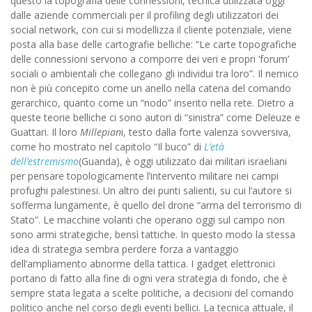
questo la topografia delle connessioni, tecnica utilizzata oggi
dalle aziende commerciali per il profiling degli utilizzatori dei
social network, con cui si modellizza il cliente potenziale, viene
posta alla base delle cartografie belliche: “Le carte topografiche
delle connessioni servono a comporre dei veri e propri ‘forum’
sociali o ambientali che collegano gli individui tra loro”. Il nemico
non è più concepito come un anello nella catena del comando
gerarchico, quanto come un “nodo” inserito nella rete. Dietro a
queste teorie belliche ci sono autori di “sinistra” come Deleuze e
Guattari. Il loro
Millepian
i, testo dalla forte valenza sovversiva,
come ho mostrato nel capitolo “Il buco” di
L’età
dell’estremismo
(Guanda), è oggi utilizzato dai militari israeliani
per pensare topologicamente l’intervento militare nei campi
profughi palestinesi. Un altro dei punti salienti, su cui l’autore si
sofferma lungamente, è quello del drone “arma del terrorismo di
Stato”. Le macchine volanti che operano oggi sul campo non
sono armi strategiche, bensì tattiche. In questo modo la stessa
idea di strategia sembra perdere forza a vantaggio
dell’ampliamento abnorme della tattica. I gadget elettronici
portano di fatto alla fine di ogni vera strategia di fondo, che è
sempre stata legata a scelte politiche, a decisioni del comando
politico anche nel corso degli eventi bellici. La tecnica attuale, il