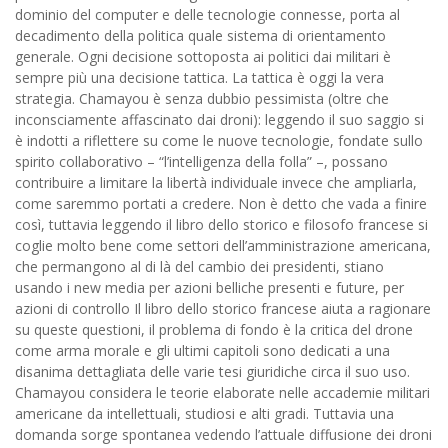
dominio del computer e delle tecnologie connesse, porta al
decadimento della politica quale sistema di orientamento
generale. Ogni decisione sottoposta ai politici dai militari è
sempre più una decisione tattica. La tattica è oggi la vera
strategia. Chamayou è senza dubbio pessimista (oltre che
inconsciamente affascinato dai droni): leggendo il suo saggio si
è indotti a riflettere su come le nuove tecnologie, fondate sullo
spirito collaborativo – “l’intelligenza della folla” –, possano
contribuire a limitare la libertà individuale invece che ampliarla,
come saremmo portati a credere. Non è detto che vada a finire
così, tuttavia leggendo il libro dello storico e filosofo francese si
coglie molto bene come settori dell’amministrazione americana,
che permangono al di là del cambio dei presidenti, stiano
usando i new media per azioni belliche presenti e future, per
azioni di controllo Il libro dello storico francese aiuta a ragionare
su queste questioni, il problema di fondo è la critica del drone
come arma morale e gli ultimi capitoli sono dedicati a una
disanima dettagliata delle varie tesi giuridiche circa il suo uso.
Chamayou considera le teorie elaborate nelle accademie militari
americane da intellettuali, studiosi e alti gradi. Tuttavia una
domanda sorge spontanea vedendo l’attuale diffusione dei droni