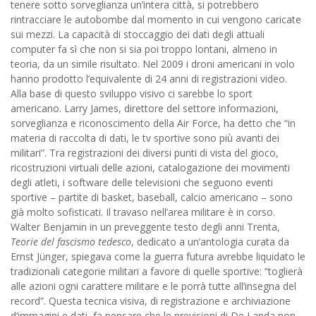
tenere sotto sorveglianza un’intera città, si potrebbero
rintracciare le autobombe dal momento in cui vengono caricate
sui mezzi. La capacità di stoccaggio dei dati degli attuali
computer fa sì che non si sia poi troppo lontani, almeno in
teoria, da un simile risultato. Nel 2009 i droni americani in volo
hanno prodotto l’equivalente di 24 anni di registrazioni video.
Alla base di questo sviluppo visivo ci sarebbe lo sport
americano. Larry James, direttore del settore informazioni,
sorveglianza e riconoscimento della Air Force, ha detto che “in
materia di raccolta di dati, le tv sportive sono più avanti dei
militari”. Tra registrazioni dei diversi punti di vista del gioco,
ricostruzioni virtuali delle azioni, catalogazione dei movimenti
degli atleti, i software delle televisioni che seguono eventi
sportive – partite di basket, baseball, calcio americano – sono
già molto sofisticati. Il travaso nell’area militare è in corso.
Walter Benjamin in un preveggente testo degli anni Trenta,
Teorie del fascismo tedesco
, dedicato a un’antologia curata da
Ernst Jünger, spiegava come la guerra futura avrebbe liquidato le
tradizionali categorie militari a favore di quelle sportive: “toglierà
alle azioni ogni carattere militare e le porrà tutte all’insegna del
record”. Questa tecnica visiva, di registrazione e archiviazione
d’immagini e dati, fa pensare che le previsioni di De Landa non