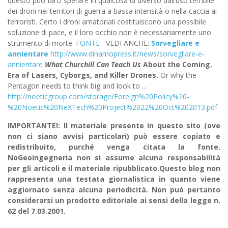
questo può farci sperare in qualcosa di diverso dall’uso terribile
dei droni nei territori di guerra a bassa intensità o nella caccia ai
terroristi. Certo i droni amatoriali costituiscono una possibile
soluzione di pace, e il loro occhio non è necessariamente uno
strumento di morte.
FONTE
VEDI ANCHE:
Sorvegliare e
annientare
http://www.dinamopress.it/news/sorvegliare-e-
annientare
What Churchill Can Teach Us
About the Coming.
Era of Lasers, Cyborgs, and Killer Drones.
Or why the
Pentagon needs to think big and look to …
http://noeticgroup.com/storage/Foreign%20Policy%20-
%20Noetic%20NeXTech%20Project%2022%20Oct%202013.pdf
IMPORTANTE!: Il materiale presente in questo sito (ove
non ci siano avvisi particolari) può essere copiato e
redistribuito, purché venga citata la fonte.
NoGeoingegneria non si assume alcuna responsabilità
per gli articoli e il materiale ripubblicato.Questo blog non
rappresenta una testata giornalistica in quanto viene
aggiornato senza alcuna periodicità. Non può pertanto
considerarsi un prodotto editoriale ai sensi della legge n.
62 del 7.03.2001.