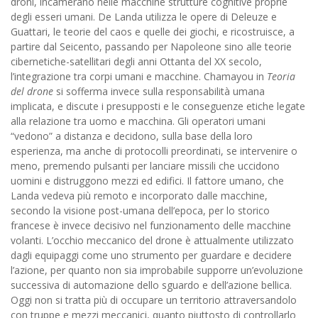
droni, incamerano nelle macchine strutture cognitive proprie
degli esseri umani. De Landa utilizza le opere di Deleuze e
Guattari, le teorie del caos e quelle dei giochi, e ricostruisce, a
partire dal Seicento, passando per Napoleone sino alle teorie
cibernetiche-satellitari degli anni Ottanta del XX secolo,
l’integrazione tra corpi umani e macchine. Chamayou in
Teoria
del drone
si sofferma invece sulla responsabilità umana
implicata, e discute i presupposti e le conseguenze etiche legate
alla relazione tra uomo e macchina. Gli operatori umani
“vedono” a distanza e decidono, sulla base della loro
esperienza, ma anche di protocolli preordinati, se intervenire o
meno, premendo pulsanti per lanciare missili che uccidono
uomini e distruggono mezzi ed edifici. Il fattore umano, che
Landa vedeva più remoto e incorporato dalle macchine,
secondo la visione post-umana dell’epoca, per lo storico
francese è invece decisivo nel funzionamento delle macchine
volanti. L’occhio meccanico del drone è attualmente utilizzato
dagli equipaggi come uno strumento per guardare e decidere
l’azione, per quanto non sia improbabile supporre un’evoluzione
successiva di automazione dello sguardo e dell’azione bellica.
Oggi non si tratta più di occupare un territorio attraversandolo
con truppe e mezzi meccanici, quanto piuttosto di controllarlo