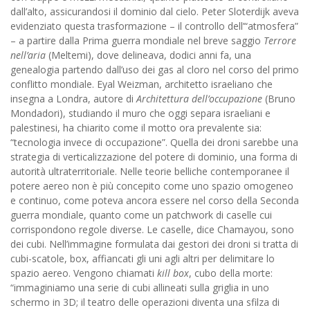
dall’alto, assicurandosi il dominio dal cielo. Peter Sloterdijk aveva
evidenziato questa trasformazione – il controllo dell’“atmosfera”
– a partire dalla Prima guerra mondiale nel breve saggio
Terrore
nell’aria
(Meltemi), dove delineava, dodici anni fa, una
genealogia partendo dall’uso dei gas al cloro nel corso del primo
conflitto mondiale. Eyal Weizman, architetto israeliano che
insegna a Londra, autore di
Architettura dell’occupazione
(Bruno
Mondadori), studiando il muro che oggi separa israeliani e
palestinesi, ha chiarito come il motto ora prevalente sia:
“tecnologia invece di occupazione”. Quella dei droni sarebbe una
strategia di verticalizzazione del potere di dominio, una forma di
autorità ultraterritoriale. Nelle teorie belliche contemporanee il
potere aereo non è più concepito come uno spazio omogeneo
e continuo, come poteva ancora essere nel corso della Seconda
guerra mondiale, quanto come un patchwork di caselle cui
corrispondono regole diverse. Le caselle, dice Chamayou, sono
dei cubi. Nell’immagine formulata dai gestori dei droni si tratta di
cubi-scatole, box, affiancati gli uni agli altri per delimitare lo
spazio aereo. Vengono chiamati
kill box
, cubo della morte:
“immaginiamo una serie di cubi allineati sulla griglia in uno
schermo in 3D; il teatro delle operazioni diventa una sfilza di