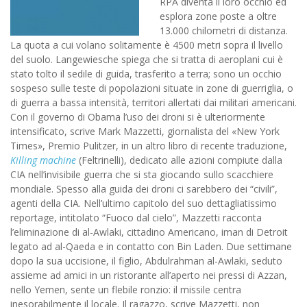
RPA diventa il loro occhio ed
esplora zone poste a oltre
13.000 chilometri di distanza.
La quota a cui volano solitamente è 4500 metri sopra il livello
del suolo. Langewiesche spiega che si tratta di aeroplani cui è
stato tolto il sedile di guida, trasferito a terra; sono un occhio
sospeso sulle teste di popolazioni situate in zone di guerriglia, o
di guerra a bassa intensità, territori allertati dai militari americani.
Con il governo di Obama l’uso dei droni si è ulteriormente
intensificato, scrive Mark Mazzetti, giornalista del «New York
Times», Premio Pulitzer, in un altro libro di recente traduzione,
Killing machine
(Feltrinelli), dedicato alle azioni compiute dalla
CIA nell’invisibile guerra che si sta giocando sullo scacchiere
mondiale. Spesso alla guida dei droni ci sarebbero dei “civili”,
agenti della CIA. Nell’ultimo capitolo del suo dettagliatissimo
reportage, intitolato “Fuoco dal cielo”, Mazzetti racconta
l’eliminazione di al-Awlaki, cittadino Americano, iman di Detroit
legato ad al-Qaeda e in contatto con Bin Laden. Due settimane
dopo la sua uccisione, il figlio, Abdulrahman al-Awlaki, seduto
assieme ad amici in un ristorante all’aperto nei pressi di Azzan,
nello Yemen, sente un flebile ronzio: il missile centra
inesorabilmente il locale. Il ragazzo, scrive Mazzetti, non