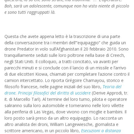
Boh, sarà un adolescente, comunque non ho visto niente di piccolo
e sono tutti raggruppati là.
Questa che avete appena letto è la trascrizione di una parte
della conversazione tra i membri dell’“equipaggio” che guida un
drone Predator in volo sull’Afghanistan il 20 febbraio 2010. Sono
tranquillamente seduti sulle loro poltrone nella base di Creech,
negli Stati Uniti. Il colloquio, a tratti concitato, va avanti per
parecchi minuti e si conclude con il lancio di un missile e l’arrivo
di due elicotteri Kiowa, chiamati per completare l’azione contro il
camion intercettato. Lo riporta Grégoire Chamayou, storico e
filosofo francese, nelle pagine iniziali del suo libro,
Teoria del
drone. Principi filosofici del diritto di uccidere
(Derive Approdi, tr.
it. di Marcello Tarì). Al termine del loro turno, pilota e operatore
saliranno sulla loro automobile e torneranno nelle loro villette
alla periferia di Las Vegas, dove vivono con moglie e bambini. Il
loro posto sarà preso da un altro equipaggio. Lo racconta un
altro analista dei droni, William Langewiesche, giornalista e
scrittore americano, in un piccolo libro,
Esecuzioni a distanza