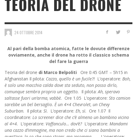
TEORIA DEL DRONE
24 OTTOBRE 2014
Al pari della bomba atomica, fatte le dovute differenze
ovviamente, anche il drone ha rotto il classico schema
del fare la guerra
Teoria del drone
di Marco Belpoliti
Ore 0:45 GMT – 5h15 in
Afghanistan Il pilota:
Cazzo, quello è un fucile?!
L’operatore:
Boh,
è solo una macchia calda dove sta seduto, non posso dirlo,
comunque sembra proprio un oggetto.
Il pilota:
Ah, speravo
saltasse fuori un’arma, vabbè.
Ore 1.05 L’operatore:
Sto camion
sarebbe un bel bersaglio. È un 4×4 Chevrolet, un Chevy
Suburban.
Il pilota:
Sì.
L’operatore:
Eh, sì.
Ore 1.07 Il
coordinatore:
Lo screener dice che c’è almeno un bambino vicino
al 4×4.
L’operatore:
Vaffanculo… dov’è?
L’operatore:
Mandami
una cazzo d’immagine, ma non credo che ci siano bambini a
quest’ora, lo so che sono strani, ma insomma.
… L’operatore: