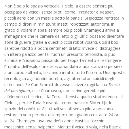
Non è solo lo spazio verticale, il cielo, a essere sempre più
occupato da veicoli senza piloti, come i Predator e Reaper,
piccoli aerei con un missile sotto la pancia. Si ipotizza l’entrata in
campo di droni in miniatura: insetti robotizzati autonomi, in
grado di volare in spazi sempre più piccoli. Chamayou arriva a
immaginare che le camere da letto o gli uffici possano diventare
zone di guerra grazie a questi piccoli robot volanti. Così il box
sarebbe ridotto a pochi centimetri di lato: invece di distruggere
un intero palazzo per far fuori un presunto terrorista, si può
eliminare l’individuo passando per l’appartamento e restringere
l’impatto dell’esplosione telecomandata a una stanza o persino
a un corpo soltanto, lasciando intatto tutto l’intorno. Una riposta
tecnologica agli uomini-bomba, agli attentatori suicidi degli
ultimi anni. Se Carl Schmitt dovesse scrivere oggi la sua
Teoria
del partigiano
, dice Chamayou, non si rivolgerebbe più
all’elemento tellurico – la Terra – bensì a quello stratosferico – il
Cielo –, perché l’aria è diventa, come ha visto Sloterdijk, lo
spazio del conflitto. Gli attuali veicoli senza pilota possono
restare in volo per molto tempo: uno sguardo costante 24 ore
su 24. Chamayou usa una definizione icastica: “occhio
meccanico senza palpebre”. Mentre il veicolo vola, nella base a