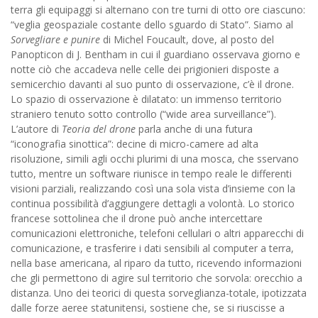
terra gli equipaggi si alternano con tre turni di otto ore ciascuno:
“veglia geospaziale costante dello sguardo di Stato”. Siamo al
Sorvegliare e punire
di Michel Foucault, dove, al posto del
Panopticon di J. Bentham in cui il guardiano osservava giorno e
notte ciò che accadeva nelle celle dei prigionieri disposte a
semicerchio davanti al suo punto di osservazione, c’è il drone.
Lo spazio di osservazione è dilatato: un immenso territorio
straniero tenuto sotto controllo (“wide area surveillance”).
L’autore di
Teoria del drone
parla anche di una futura
“iconografia sinottica”: decine di micro-camere ad alta
risoluzione, simili agli occhi plurimi di una mosca, che sservano
tutto, mentre un software riunisce in tempo reale le differenti
visioni parziali, realizzando così una sola vista d’insieme con la
continua possibilità d’aggiungere dettagli a volontà. Lo storico
francese sottolinea che il drone può anche intercettare
comunicazioni elettroniche, telefoni cellulari o altri apparecchi di
comunicazione, e trasferire i dati sensibili al computer a terra,
nella base americana, al riparo da tutto, ricevendo informazioni
che gli permettono di agire sul territorio che sorvola: orecchio a
distanza. Uno dei teorici di questa sorveglianza-totale, ipotizzata
dalle forze aeree statunitensi, sostiene che, se si riuscisse a