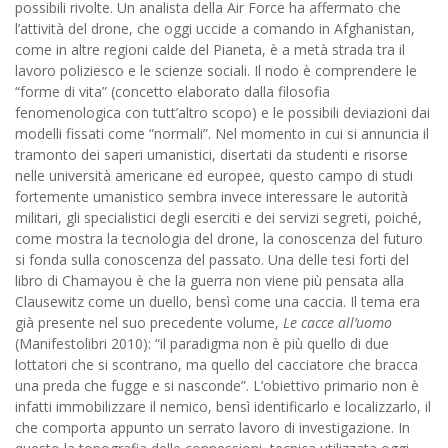
possibili rivolte. Un analista della Air Force ha affermato che
l’attività del drone, che oggi uccide a comando in Afghanistan,
come in altre regioni calde del Pianeta, è a metà strada tra il
lavoro poliziesco e le scienze sociali. Il nodo è comprendere le
“forme di vita” (concetto elaborato dalla filosofia
fenomenologica con tutt’altro scopo) e le possibili deviazioni dai
modelli fissati come “normali”. Nel momento in cui si annuncia il
tramonto dei saperi umanistici, disertati da studenti e risorse
nelle università americane ed europee, questo campo di studi
fortemente umanistico sembra invece interessare le autorità
militari, gli specialistici degli eserciti e dei servizi segreti, poiché,
come mostra la tecnologia del drone, la conoscenza del futuro
si fonda sulla conoscenza del passato. Una delle tesi forti del
libro di Chamayou è che la guerra non viene più pensata alla
Clausewitz come un duello, bensì come una caccia. Il tema era
già presente nel suo precedente volume,
Le cacce all’uomo
(Manifestolibri 2010): “il paradigma non è più quello di due
lottatori che si scontrano, ma quello del cacciatore che bracca
una preda che fugge e si nasconde”. L’obiettivo primario non è
infatti immobilizzare il nemico, bensì identificarlo e localizzarlo, il
che comporta appunto un serrato lavoro di investigazione. In