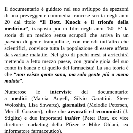
Il documentario è guidato nel suo sviluppo da spezzoni
di una preveggente commedia francese scritta negli anni
20 dal titolo “
Il Dott. Knock e il trionfo della
medicina”
, trasposta poi in film negli anni ’50. E’ la
storia di un medico senza scrupoli che arriva in un
paesino di gente tranquilla e, con metodi tutt’altro che
scientifici, convince tutta la popolazione di essere affetta
da svariate malattie. Nel giro di pochi mesi si arricchirà
mettendo a letto mezzo paese, con grande gioia del suo
conto in banca e di quello del farmacista! La sua teoria è
che “
non esiste gente sana, ma solo gente più o meno
malata
”.
Numerose le
interviste
del documentario:
a
medici
(Marcia Angell, Silvio Garattini, Steve
Woloshin, Lisa Shwartz),
giornalisti
(Melodie Petersen,
Merrill Goozner), oltre che
avvocati
ed
economisti
(J.
Stiglitz) e due importanti
insider
(Peter Rost, ex vice
direttore marketing della Pfizer e Mike Oldani, ex
informatore farmaceutico).