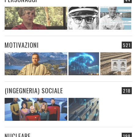
MOTIVAZIONI
521
(INGEGNERIA) SOCIALE
218
NUCLEARE
198