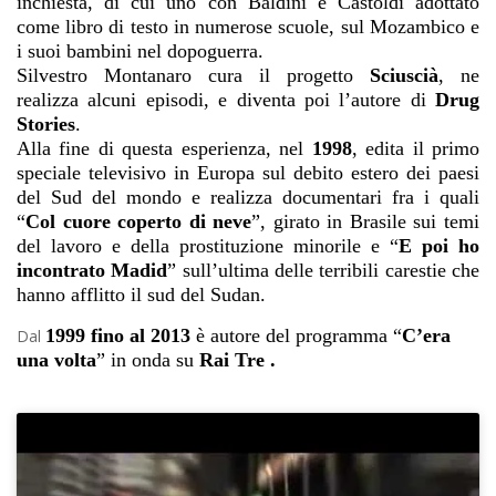
inchiesta, di cui uno con Baldini e Castoldi adottato
come libro di testo in numerose scuole, sul Mozambico e
i suoi bambini nel dopoguerra.
Silvestro Montanaro cura il progetto
Sciuscià
, ne
realizza alcuni episodi, e diventa poi l’autore di
Drug
Stories
.
Alla fine di questa esperienza, nel
1998
, edita il primo
speciale televisivo in Europa sul debito estero dei paesi
del Sud del mondo e realizza documentari fra i quali
“
Col cuore coperto di neve
”, girato in Brasile sui temi
del lavoro e della prostituzione minorile e “
E poi ho
incontrato Madid
” sull’ultima delle terribili carestie che
hanno afflitto il sud del Sudan.
1999 fino al 2013
è autore del programma “
C’era
Dal
una volta
” in onda su
Rai Tre .