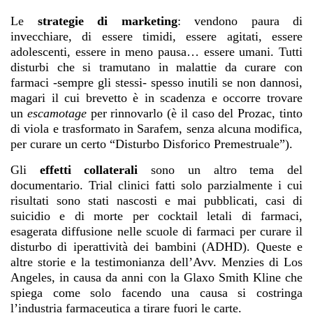
Le
strategie di marketing
: vendono paura di
invecchiare, di essere timidi, essere agitati, essere
adolescenti, essere in meno pausa… essere umani. Tutti
disturbi che si tramutano in malattie da curare con
farmaci -sempre gli stessi- spesso inutili se non dannosi,
magari il cui brevetto è in scadenza e occorre trovare
un
escamotage
per rinnovarlo (è il caso del Prozac, tinto
di viola e trasformato in Sarafem, senza alcuna modifica,
per curare un certo “Disturbo Disforico Premestruale”).
Gli
effetti collaterali
sono un altro tema del
documentario. Trial clinici fatti solo parzialmente i cui
risultati sono stati nascosti e mai pubblicati, casi di
suicidio e di morte per cocktail letali di farmaci,
esagerata diffusione nelle scuole di farmaci per curare il
disturbo di iperattività dei bambini (ADHD). Queste e
altre storie e la testimonianza dell’Avv. Menzies di Los
Angeles, in causa da anni con la Glaxo Smith Kline che
spiega come solo facendo una causa si costringa
l’industria farmaceutica a tirare fuori le carte.