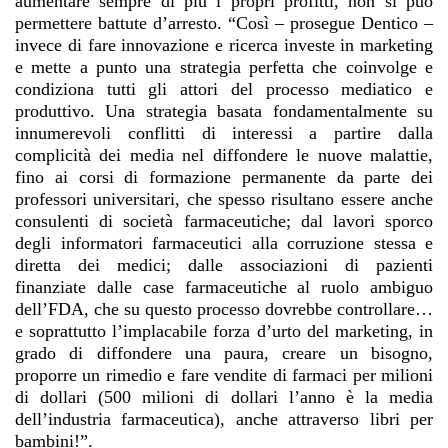
aumentare sempre di più i propri profitti, non si può
permettere battute d’arresto. “Così – prosegue Dentico –
invece di fare innovazione e ricerca investe in marketing
e mette a punto una strategia perfetta che coinvolge e
condiziona tutti gli attori del processo mediatico e
produttivo. Una strategia basata fondamentalmente su
innumerevoli conflitti di interessi a partire dalla
complicità dei media nel diffondere le nuove malattie,
fino ai corsi di formazione permanente da parte dei
professori universitari, che spesso risultano essere anche
consulenti di società farmaceutiche; dal lavori sporco
degli informatori farmaceutici alla corruzione stessa e
diretta dei medici; dalle associazioni di pazienti
finanziate dalle case farmaceutiche al ruolo ambiguo
dell’FDA, che su questo processo dovrebbe controllare…
e soprattutto l’implacabile forza d’urto del marketing, in
grado di diffondere una paura, creare un bisogno,
proporre un rimedio e fare vendite di farmaci per milioni
di dollari (500 milioni di dollari l’anno è la media
dell’industria farmaceutica), anche attraverso libri per
bambini!”.