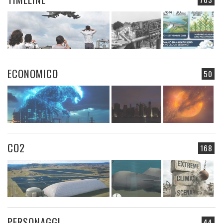
ECONOMICO
50
CO2
168
PERSONAGGI
44