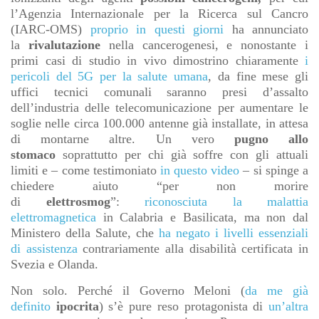
l’Agenzia Internazionale per la Ricerca sul Cancro
(IARC-OMS)
proprio in questi giorni
ha annunciato
la
rivalutazione
nella cancerogenesi, e nonostante i
primi casi di studio in vivo dimostrino chiaramente
i
pericoli del 5G per la salute umana
, da fine mese gli
uffici tecnici comunali saranno presi d’assalto
dell’industria delle telecomunicazione per aumentare le
soglie nelle circa 100.000 antenne già installate, in attesa
di montarne altre. Un vero
pugno allo
stomaco
soprattutto per chi già soffre con gli attuali
limiti e – come testimoniato
in questo video
– si spinge a
chiedere aiuto “per non morire
di
elettrosmog
”:
riconosciuta la malattia
elettromagnetica
in Calabria e Basilicata, ma non dal
Ministero della Salute, che
ha negato i livelli essenziali
di assistenza
contrariamente alla disabilità certificata in
Svezia e Olanda.
Non solo. Perché il Governo Meloni (
da me già
definito
ipocrita
) s’è pure reso protagonista di
un’altra