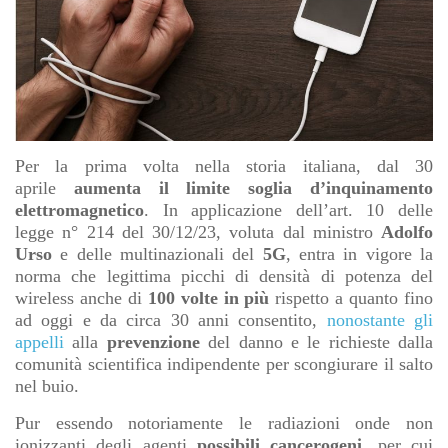
Per la prima volta nella storia italiana, dal 30
aprile
aumenta il limite soglia d’inquinamento
elettromagnetico
. In applicazione dell’art. 10 delle
legge n° 214 del 30/12/23, voluta dal ministro
Adolfo
Urso
e delle multinazionali del
5G
, entra in vigore la
norma che legittima picchi di densità di potenza del
wireless anche di
100 volte in più
rispetto a quanto fino
ad oggi e da circa 30 anni consentito,
nonostante gli
appelli
alla
prevenzione
del danno e le richieste dalla
comunità scientifica indipendente per scongiurare il salto
nel buio.
Pur essendo notoriamente le radiazioni onde non
ionizzanti degli agenti
possibili cancerogeni,
per cui