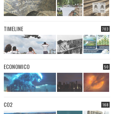
TIMELINE
703
ECONOMICO
50
CO2
168