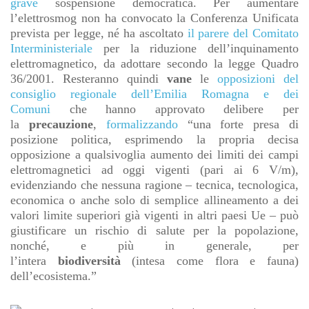
grave
sospensione democratica. Per aumentare
l’elettrosmog non ha convocato la Conferenza Unificata
prevista per legge, né ha ascoltato
il parere del Comitato
Interministeriale
per la riduzione dell’inquinamento
elettromagnetico, da adottare secondo la legge Quadro
36/2001. Resteranno quindi
vane
le
opposizioni del
consiglio regionale dell’Emilia Romagna e dei
Comuni
che hanno approvato delibere per
la
precauzione
,
formalizzando
“una forte presa di
posizione politica, esprimendo la propria decisa
opposizione a qualsivoglia aumento dei limiti dei campi
elettromagnetici ad oggi vigenti (pari ai 6 V/m),
evidenziando che nessuna ragione – tecnica, tecnologica,
economica o anche solo di semplice allineamento a dei
valori limite superiori già vigenti in altri paesi Ue – può
giustificare un rischio di salute per la popolazione,
nonché, e più in generale, per
l’intera
biodiversità
(intesa come flora e fauna)
dell’ecosistema.”