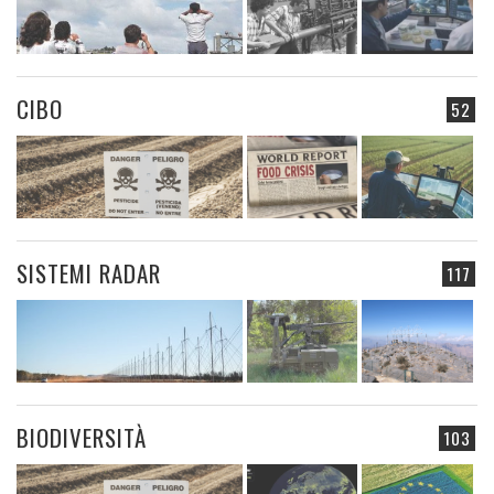
CIBO
52
SISTEMI RADAR
117
BIODIVERSITÀ
103