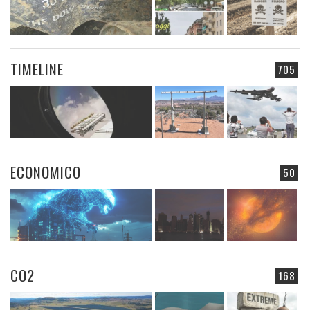
TIMELINE
705
ECONOMICO
50
CO2
168