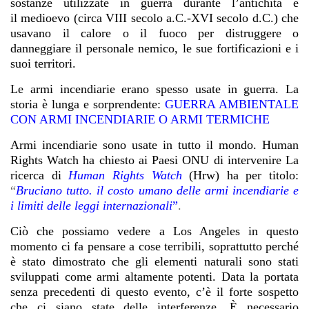
sostanze utilizzate in guerra durante l’antichità e
il medioevo (circa VIII secolo a.C.-XVI secolo d.C.) che
usavano il calore o il fuoco per distruggere o
danneggiare il personale nemico, le sue fortificazioni e i
suoi territori.
Le armi incendiarie erano spesso usate in guerra. La
storia è lunga e sorprendente:
GUERRA AMBIENTALE
CON ARMI INCENDIARIE O ARMI TERMICHE
Armi incendiarie sono usate in tutto il mondo. Human
Rights Watch ha chiesto ai Paesi ONU di intervenire
La
ricerca di
Human Rights Watch
(Hrw) ha per titolo:
“
Bruciano tutto. il costo umano delle armi incendiarie e
i limiti delle leggi internazionali
”
.
Ciò che possiamo vedere a Los Angeles in questo
momento ci fa pensare a cose terribili, soprattutto perché
è stato dimostrato che gli elementi naturali sono stati
sviluppati come armi altamente potenti. Data la portata
senza precedenti di questo evento, c’è il forte sospetto
che ci siano state delle interferenze. È necessario