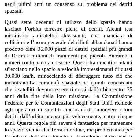
negli ultimi anni un consenso sul problema dei detriti
spaziali.
Quasi sette decenni di utilizzo dello spazio hanno
lasciato l’orbita terrestre piena di detriti. Alcuni test
missilistici antisatelliti devastanti, una manciata di
collisioni e l’usura generale dei rifiuti abbandonati hanno
prodotto oltre 35.000 pezzi di detriti spaziali più grandi
di 10 cm e milioni di frammenti più piccoli. Entrambi i
numeri continuano a crescere. Questi frammenti orbitanti
sfrecciano nello spazio a velocità impressionanti di quasi
30.000 km/h, minacciando di distruggere tutto ciò che
incontrano.La comunità spaziale ha quindi concordato
che i satelliti devono essere rimossi dall’orbita entro 25
anni dalla fine della loro missione. La Commissione
Federale per le Comunicazioni degli Stati Uniti richiede
agli operatori di satelliti americani di rimuovere i loro
detriti dall’orbita ancora più velocemente, entro cinque
anni. Questa regola più severa è fantastica per mantenere
lo spazio vicino alla Terra in ordine, ma problematica per
la pulizia dell’alta atmosfera. Tecnologie attive per la