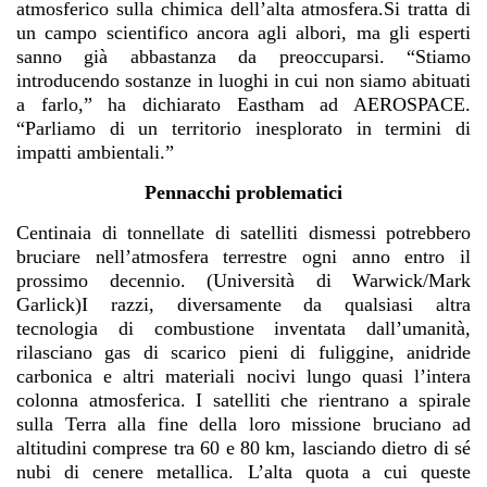
atmosferico sulla chimica dell’alta atmosfera.Si tratta di
un campo scientifico ancora agli albori, ma gli esperti
sanno già abbastanza da preoccuparsi. “Stiamo
introducendo sostanze in luoghi in cui non siamo abituati
a farlo,” ha dichiarato Eastham ad AEROSPACE.
“Parliamo di un territorio inesplorato in termini di
impatti ambientali.”
Pennacchi problematici
Centinaia di tonnellate di satelliti dismessi potrebbero
bruciare nell’atmosfera terrestre ogni anno entro il
prossimo decennio. (Università di Warwick/Mark
Garlick)I razzi, diversamente da qualsiasi altra
tecnologia di combustione inventata dall’umanità,
rilasciano gas di scarico pieni di fuliggine, anidride
carbonica e altri materiali nocivi lungo quasi l’intera
colonna atmosferica. I satelliti che rientrano a spirale
sulla Terra alla fine della loro missione bruciano ad
altitudini comprese tra 60 e 80 km, lasciando dietro di sé
nubi di cenere metallica. L’alta quota a cui queste