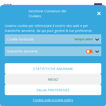
CO2
168
Gestione Consenso dei
Cookies
Usiamo cookie per ottimizzare il nostro sito web e per
statistiche anonime, da qui puoi gestire le tue preferenze
Cookie funzionali
Sempre attivo
PERSONAGGI
44
Statistiche Anonime
Statistic
Anonim
STATISTICHE ANONIME
MOTIVAZIONI
521
NEGO
SALVA PREFERENZE
Cookie policy
cookie policy