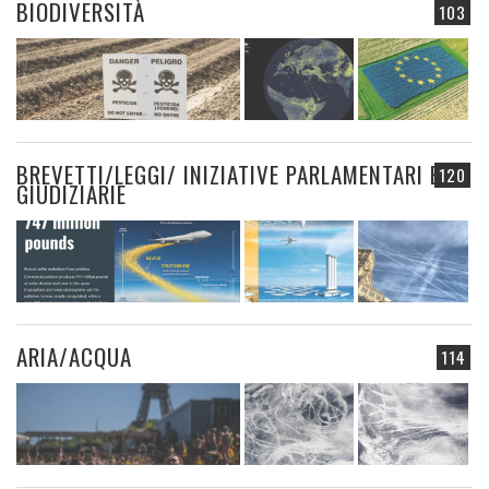
BIODIVERSITÀ
103
BREVETTI/LEGGI/ INIZIATIVE PARLAMENTARI E
120
GIUDIZIARIE
ARIA/ACQUA
114