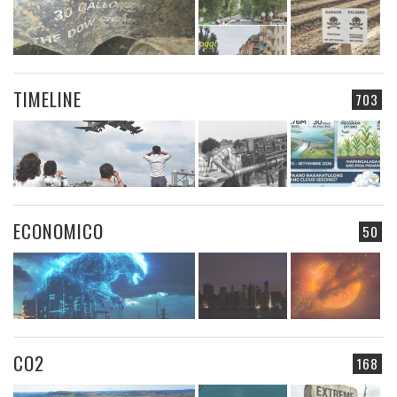
TIMELINE
703
ECONOMICO
50
CO2
168