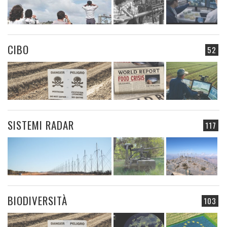
CIBO
52
SISTEMI RADAR
117
BIODIVERSITÀ
103