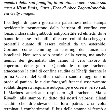
membri della sua famiglia, in un attacco aereo sulla sua
casa a Khan Yunis, Gaza. (Foto di Abed Zagout/Anadolu
via Getty Images)
I colleghi di questi giornalisti palestinesi nella stampa
occidentale trasmettono dalla barriera di confine con
Gaza, indossando giubbotti antiproiettile ed elmetti, dove
hanno le stesse probabilità di essere colpiti da schegge o
proiettili quanto di essere colpiti da un asteroide.
Corrono come lemming ai briefing dei funzionari
israeliani.
Non sono solo nemici della verità, ma anche
nemici dei giornalisti che fanno il vero lavoro di
copertura delle guerre. Quando le truppe irachene
attaccarono la città di confine saudita di Khafji durante la
prima Guerra del Golfo, i soldati sauditi fuggirono in
preda al panico. Io e due fotografi francesi osservammo
soldati disperati requisire autopompe e correre verso sud.
I Marines americani respinsero gli iracheni. Ma a
Riyadh, alla stampa fu detto dei nostri valorosi alleati
sauditi che difendevano la loro patria. Una volta
terminati i combattimenti, il bus della stampa si fermò a