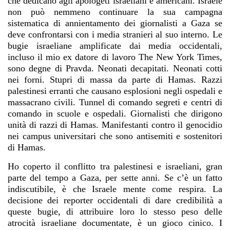
che dedicano agli apologeti israeliani e americani. Israele
non può nemmeno continuare la sua campagna
sistematica di annientamento dei giornalisti a Gaza se
deve confrontarsi con i media stranieri al suo interno. Le
bugie israeliane amplificate dai media occidentali,
incluso il mio ex datore di lavoro The New York Times,
sono degne di Pravda. Neonati decapitati. Neonati cotti
nei forni. Stupri di massa da parte di Hamas. Razzi
palestinesi erranti che causano esplosioni negli ospedali e
massacrano civili. Tunnel di comando segreti e centri di
comando in scuole e ospedali. Giornalisti che dirigono
unità di razzi di Hamas. Manifestanti contro il genocidio
nei campus universitari che sono antisemiti e sostenitori
di Hamas.
Ho coperto il conflitto tra palestinesi e israeliani, gran
parte del tempo a Gaza, per sette anni. Se c’è un fatto
indiscutibile, è che Israele mente come respira. La
decisione dei reporter occidentali di dare credibilità a
queste bugie, di attribuire loro lo stesso peso delle
atrocità israeliane documentate, è un gioco cinico. I