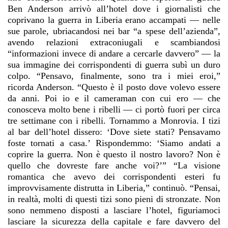
Ben Anderson arrivò all’hotel dove i giornalisti che
coprivano la guerra in Liberia erano accampati — nelle
sue parole, ubriacandosi nei bar “a spese dell’azienda”,
avendo relazioni extraconiugali e scambiandosi
“informazioni invece di andare a cercarle davvero” — la
sua immagine dei corrispondenti di guerra subì un duro
colpo. “Pensavo, finalmente, sono tra i miei eroi,”
ricorda Anderson. “Questo è il posto dove volevo essere
da anni. Poi io e il cameraman con cui ero — che
conosceva molto bene i ribelli — ci portò fuori per circa
tre settimane con i ribelli. Tornammo a Monrovia. I tizi
al bar dell’hotel dissero: ‘Dove siete stati? Pensavamo
foste tornati a casa.’ Rispondemmo: ‘Siamo andati a
coprire la guerra. Non è questo il nostro lavoro? Non è
quello che dovreste fare anche voi?’” “La visione
romantica che avevo dei corrispondenti esteri fu
improvvisamente distrutta in Liberia,” continuò. “Pensai,
in realtà, molti di questi tizi sono pieni di stronzate. Non
sono nemmeno disposti a lasciare l’hotel, figuriamoci
lasciare la sicurezza della capitale e fare davvero del