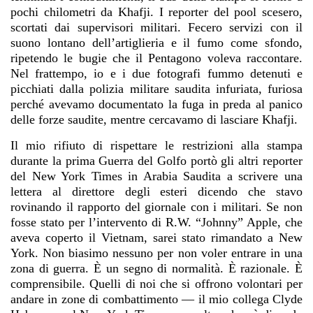
pochi chilometri da Khafji. I reporter del pool scesero,
scortati dai supervisori militari. Fecero servizi con il
suono lontano dell’artiglieria e il fumo come sfondo,
ripetendo le bugie che il Pentagono voleva raccontare.
Nel frattempo, io e i due fotografi fummo detenuti e
picchiati dalla polizia militare saudita infuriata, furiosa
perché avevamo documentato la fuga in preda al panico
delle forze saudite, mentre cercavamo di lasciare Khafji.
Il mio rifiuto di rispettare le restrizioni alla stampa
durante la prima Guerra del Golfo portò gli altri reporter
del New York Times in Arabia Saudita a scrivere una
lettera al direttore degli esteri dicendo che stavo
rovinando il rapporto del giornale con i militari. Se non
fosse stato per l’intervento di R.W. “Johnny” Apple, che
aveva coperto il Vietnam, sarei stato rimandato a New
York. Non biasimo nessuno per non voler entrare in una
zona di guerra. È un segno di normalità. È razionale. È
comprensibile. Quelli di noi che si offrono volontari per
andare in zone di combattimento — il mio collega Clyde