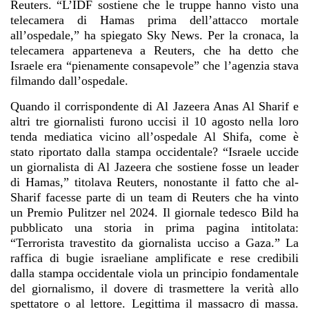
Reuters. “L’IDF sostiene che le truppe hanno visto una
telecamera di Hamas prima dell’attacco mortale
all’ospedale,” ha spiegato Sky News. Per la cronaca, la
telecamera apparteneva a Reuters, che ha detto che
Israele era “pienamente consapevole” che l’agenzia stava
filmando dall’ospedale.
Quando il corrispondente di Al Jazeera Anas Al Sharif e
altri tre giornalisti furono uccisi il 10 agosto nella loro
tenda mediatica vicino all’ospedale Al Shifa, come è
stato riportato dalla stampa occidentale? “Israele uccide
un giornalista di Al Jazeera che sostiene fosse un leader
di Hamas,” titolava Reuters, nonostante il fatto che al-
Sharif facesse parte di un team di Reuters che ha vinto
un Premio Pulitzer nel 2024. Il giornale tedesco Bild ha
pubblicato una storia in prima pagina intitolata:
“Terrorista travestito da giornalista ucciso a Gaza.” La
raffica di bugie israeliane amplificate e rese credibili
dalla stampa occidentale viola un principio fondamentale
del giornalismo, il dovere di trasmettere la verità allo
spettatore o al lettore. Legittima il massacro di massa.