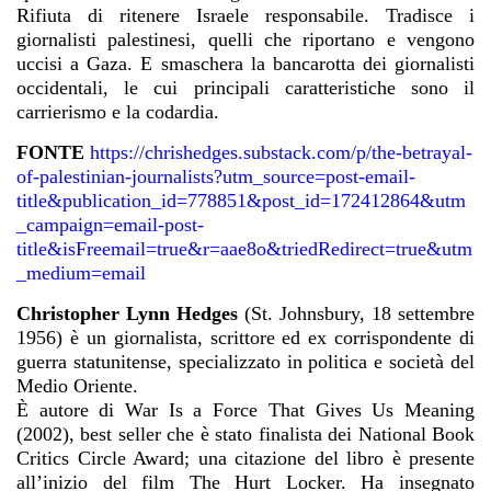
Rifiuta di ritenere Israele responsabile. Tradisce i
giornalisti palestinesi, quelli che riportano e vengono
uccisi a Gaza. E smaschera la bancarotta dei giornalisti
occidentali, le cui principali caratteristiche sono il
carrierismo e la codardia.
FONTE
https://chrishedges.substack.com/p/the-betrayal-
of-palestinian-journalists?utm_source=post-email-
title&publication_id=778851&post_id=172412864&utm
_campaign=email-post-
title&isFreemail=true&r=aae8o&triedRedirect=true&utm
_medium=email
Christopher Lynn Hedges
(St. Johnsbury, 18 settembre
1956) è un giornalista, scrittore ed ex corrispondente di
guerra statunitense, specializzato in politica e società del
Medio Oriente.
È autore di War Is a Force That Gives Us Meaning
(2002), best seller che è stato finalista dei National Book
Critics Circle Award; una citazione del libro è presente
all’inizio del film The Hurt Locker. Ha insegnato