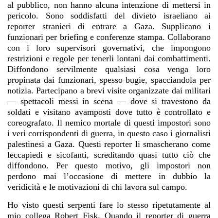
al pubblico, non hanno alcuna intenzione di mettersi in
pericolo. Sono soddisfatti del divieto israeliano ai
reporter stranieri di entrare a Gaza. Supplicano i
funzionari per briefing e conferenze stampa. Collaborano
con i loro supervisori governativi, che impongono
restrizioni e regole per tenerli lontani dai combattimenti.
Diffondono servilmente qualsiasi cosa venga loro
propinata dai funzionari, spesso bugie, spacciandola per
notizia. Partecipano a brevi visite organizzate dai militari
— spettacoli messi in scena — dove si travestono da
soldati e visitano avamposti dove tutto è controllato e
coreografato. Il nemico mortale di questi impostori sono
i veri corrispondenti di guerra, in questo caso i giornalisti
palestinesi a Gaza. Questi reporter li smascherano come
leccapiedi e sicofanti, screditando quasi tutto ciò che
diffondono. Per questo motivo, gli impostori non
perdono mai l’occasione di mettere in dubbio la
veridicità e le motivazioni di chi lavora sul campo.
Ho visto questi serpenti fare lo stesso ripetutamente al
mio collega Robert Fisk. Quando il reporter di guerra