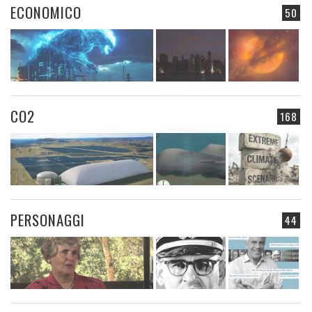
ECONOMICO
50
CO2
168
PERSONAGGI
44