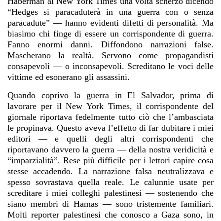
Haberman al New York Times una volta scherzò dicendo
“Hedges si paracaduterà in una guerra con o senza
paracadute” — hanno evidenti difetti di personalità. Ma
biasimo chi finge di essere un corrispondente di guerra.
Fanno enormi danni. Diffondono narrazioni false.
Mascherano la realtà. Servono come propagandisti
consapevoli — o inconsapevoli. Screditano le voci delle
vittime ed esonerano gli assassini.
Quando coprivo la guerra in El Salvador, prima di
lavorare per il New York Times, il corrispondente del
giornale riportava fedelmente tutto ciò che l’ambasciata
le propinava. Questo aveva l’effetto di far dubitare i miei
editori — e quelli degli altri corrispondenti che
riportavano davvero la guerra — della nostra veridicità e
“imparzialità”. Rese più difficile per i lettori capire cosa
stesse accadendo. La narrazione falsa neutralizzava e
spesso sovrastava quella reale. Le calunnie usate per
screditare i miei colleghi palestinesi — sostenendo che
siano membri di Hamas — sono tristemente familiari.
Molti reporter palestinesi che conosco a Gaza sono, in