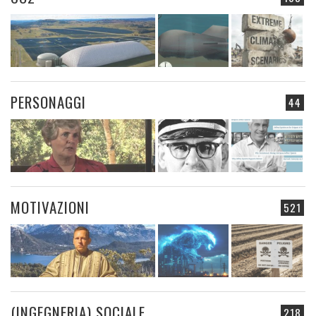
PERSONAGGI
44
MOTIVAZIONI
521
(INGEGNERIA) SOCIALE
218