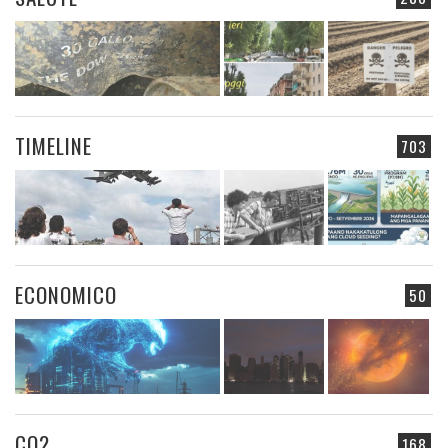
TIMELINE
703
ECONOMICO
50
CO2
168