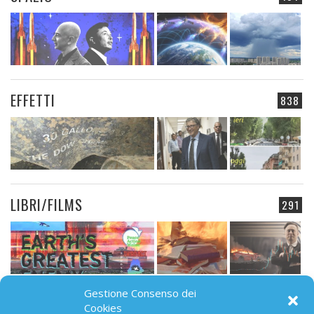
EFFETTI
838
LIBRI/FILMS
291
Gestione Consenso dei
CAMPO ELETTROMAGNETICO
Cookies
91