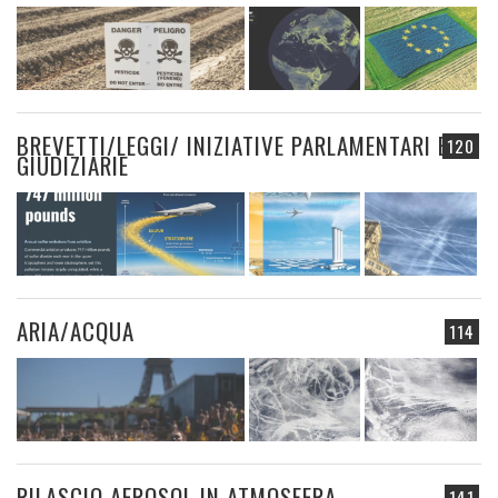
BREVETTI/LEGGI/ INIZIATIVE PARLAMENTARI E
120
GIUDIZIARIE
ARIA/ACQUA
114
RILASCIO AEROSOL IN ATMOSFERA
141