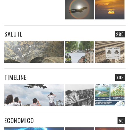
SALUTE
280
TIMELINE
703
ECONOMICO
50