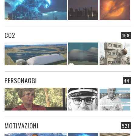
CO2
168
PERSONAGGI
44
MOTIVAZIONI
521