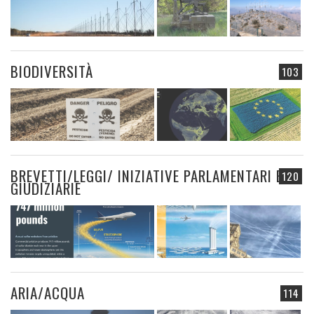
BIODIVERSITÀ
103
BREVETTI/LEGGI/ INIZIATIVE PARLAMENTARI E
120
GIUDIZIARIE
ARIA/ACQUA
114