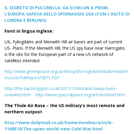
IL SEGRETO DI PULCINELLA: DA ECHELON A PRISM,
L’EUROPA SAPEVA DELLO SPIONAGGIO USA (CON L’AIUTO DI
LONDRA E BERLINO)
Fonti in lingua inglese:
UK, Fylingdales and Menwith Hill air bases are part of current
US- Plans. If the Menwith Hill, the US spy base near Harrogate,
is the site for the European part of a new US network of
satellites intended
http://www.greenpeace.org.uk/files/pdfs/migrated/MultimediaFil
es/Live/FullReport/3871.PDF
http://the-tap.blogspot.co.uk/2011/10/britains-haarp-base-
revealed.html
http://www.space4peace.org/articles/brief.htm
The Thule Air Base – the US military’s most remote and
northern outpost
http://www.dailymail.co.uk/home/moslive/article-
1168510/The-spies-world–new-Cold-War.html