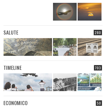
SALUTE
280
TIMELINE
703
ECONOMICO
50