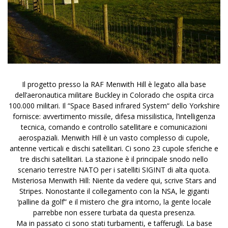
Il progetto presso la RAF Menwith Hill è legato alla base
dell’aeronautica militare
Buckley
in Colorado che ospita circa
100.000 militari. Il “Space Based infrared System“ dello Yorkshire
fornisce: avvertimento missile, difesa missilistica, l’intelligenza
tecnica, comando e controllo satellitare e comunicazioni
aerospaziali. Menwith Hill è un vasto complesso di cupole,
antenne verticali e dischi satellitari. Ci sono 23 cupole sferiche e
tre dischi satellitari. La stazione è il principale snodo nello
scenario terrestre NATO per i satelliti SIGINT di alta quota.
Misteriosa Menwith Hill: Niente da vedere qui, scrive
Stars and
Stripes
. Nonostante il collegamento con la NSA, le giganti
‘palline da golf” e il mistero che gira intorno, la gente locale
parrebbe non essere turbata da questa presenza.
Ma in passato ci sono stati turbamenti, e tafferugli. La base