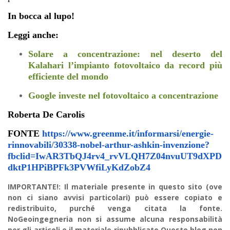
In bocca al lupo!
Leggi anche:
Solare a concentrazione: nel deserto del
Kalahari l’impianto fotovoltaico da record più
efficiente del mondo
Google investe nel fotovoltaico a concentrazione
Roberta De Carolis
FONTE
https://www.greenme.it/informarsi/energie-
rinnovabili/30338-nobel-arthur-ashkin-invenzione?
fbclid=IwAR3TbQJ4rv4_rvVLQH7Z04nvuUT9dXPD
dktP1HPiBPFk3PVWfiLyKdZobZ4
IMPORTANTE!: Il materiale presente in questo sito (ove
non ci siano avvisi particolari) può essere copiato e
redistribuito, purché venga citata la fonte.
NoGeoingegneria non si assume alcuna responsabilità
per gli articoli e il materiale ripubblicato.Questo blog non