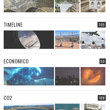
TIMELINE
705
ECONOMICO
50
CO2
168