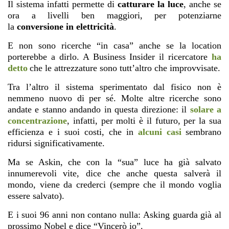
Il sistema infatti permette di
catturare la luce
, anche se
ora a livelli ben maggiori, per potenziarne
la
conversione in elettricità
.
E non sono ricerche “in casa” anche se la location
porterebbe a dirlo. A Business Insider il ricercatore
ha
detto
che le attrezzature sono tutt’altro che improvvisate.
Tra l’altro il sistema sperimentato dal fisico non è
nemmeno nuovo di per sé. Molte altre ricerche sono
andate e stanno andando in questa direzione: il
solare a
concentrazione
, infatti, per molti è il futuro, per la sua
efficienza e i suoi costi, che in
alcuni casi
sembrano
ridursi significativamente.
Ma se Askin, che con la “sua” luce ha già salvato
innumerevoli vite, dice che anche questa salverà il
mondo, viene da crederci (sempre che il mondo voglia
essere salvato).
E i suoi 96 anni non contano nulla: Asking guarda già al
prossimo Nobel e dice “Vincerò io”.