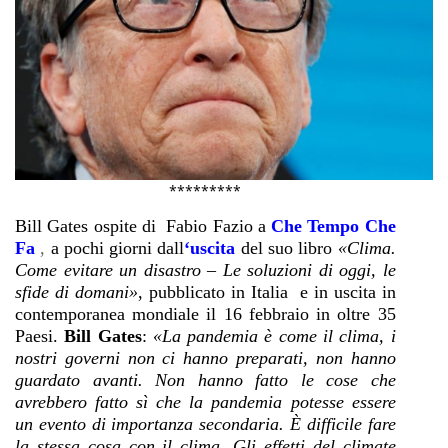
*********
Bill Gates ospite di Fabio Fazio a
Che Tempo Che
Fa
,
a pochi giorni dal
l
‘uscita
del suo libro
«
Clima.
Come evitare un disastro – Le soluzioni di oggi, le
sfide di domani
»
, pubblicato in Italia e in uscita in
contemporanea mondiale il 16 febbraio in oltre 35
Paesi.
Bill Gates
:
«La pandemia è come il clima, i
nostri governi non ci hanno preparati, non hanno
guardato avanti. Non hanno fatto le cose che
avrebbero fatto sì che la pandemia potesse essere
un evento di importanza secondaria. È difficile fare
la stessa cosa con il clima. Gli effetti del climate