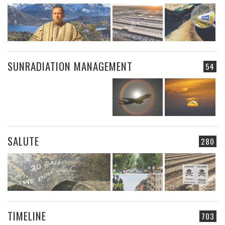
SUNRADIATION MANAGEMENT
54
SALUTE
280
TIMELINE
703