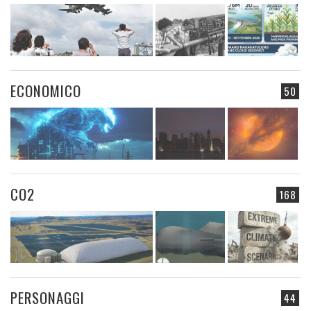
ECONOMICO
50
CO2
168
PERSONAGGI
44