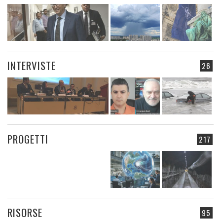
INTERVISTE
26
PROGETTI
217
RISORSE
95