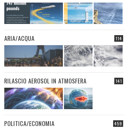
ARIA/ACQUA
114
RILASCIO AEROSOL IN ATMOSFERA
141
POLITICA/ECONOMIA
459