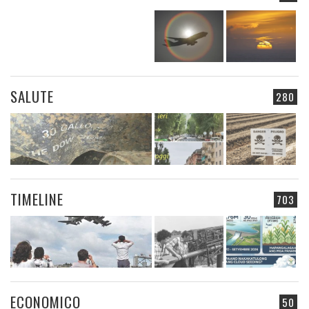
SALUTE
280
TIMELINE
703
ECONOMICO
50