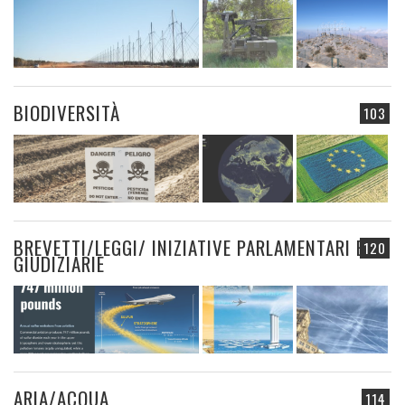
BIODIVERSITÀ
103
BREVETTI/LEGGI/ INIZIATIVE PARLAMENTARI E
120
GIUDIZIARIE
ARIA/ACQUA
114