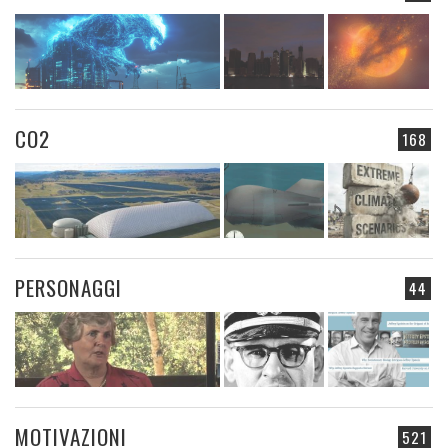
CO2
168
PERSONAGGI
44
MOTIVAZIONI
521