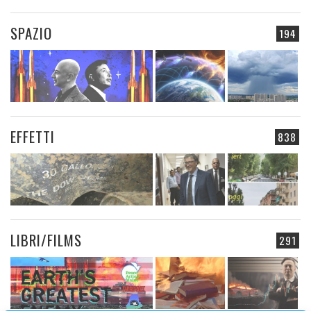
SPAZIO
194
EFFETTI
838
LIBRI/FILMS
291