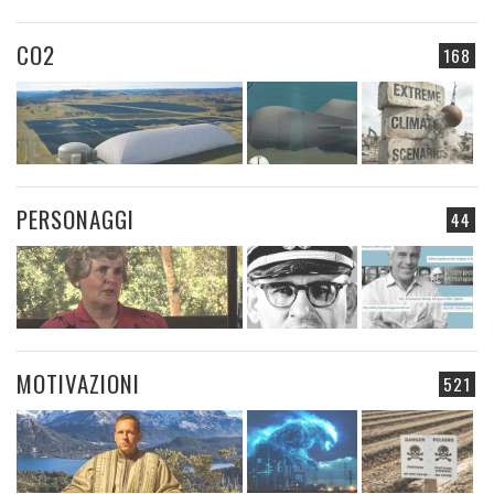
CO2
168
PERSONAGGI
44
MOTIVAZIONI
521