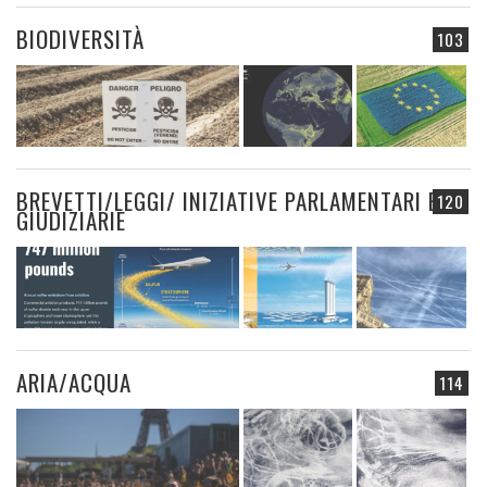
BIODIVERSITÀ
103
BREVETTI/LEGGI/ INIZIATIVE PARLAMENTARI E
120
GIUDIZIARIE
ARIA/ACQUA
114