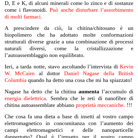
D, E e K, di alcuni minerali come lo zinco e di sostanze
come i flavonoidi.
Può anche disturbare l’assorbimento
di molti farmaci.
A prescindere da ciò, la chitina/chitosano è un
biopolimero che ha adottato molte conformazioni
strutturali diverse grazie a una combinazione di processi
naturali diversi, come la cristallizzazione e
l’autoassemblaggio non equilibrato.
Ieri, a tarda notte, stavo ascoltando l’intervista di
Kevin
W. McCairn
al dottor
Daniel Nagase della British
Columbia
quando ha detto una cosa che mi ha spiazzato!
Nagase ha detto che la chitina
aumenta
l’accumulo di
energia dielettrica
. Sembra che le reti di nanofibre di
chitina autoassemblate abbiano
proprietà meccaniche
.
!!!
Che cosa fa una dieta a base di insetti al vostro campo
elettromagnetico in concomitanza con l’aumento dei
campi elettromagnetici e delle nanoparticelle
dappertutto? Qual è l’impatto per il nostro campo