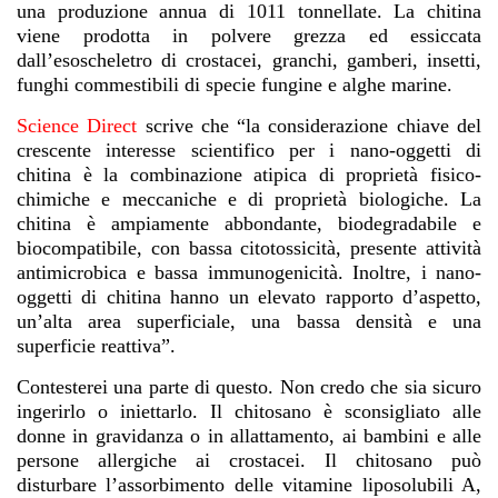
una produzione annua di 1011 tonnellate. La chitina
viene prodotta in polvere grezza ed essiccata
dall’esoscheletro di crostacei, granchi, gamberi, insetti,
funghi commestibili di specie fungine e alghe marine.
Science Direct
scrive che “la considerazione chiave del
crescente interesse scientifico per i nano-oggetti di
chitina è la combinazione atipica di proprietà fisico-
chimiche e meccaniche e di proprietà biologiche. La
chitina è ampiamente abbondante, biodegradabile e
biocompatibile, con bassa citotossicità, presente attività
antimicrobica e bassa immunogenicità. Inoltre, i nano-
oggetti di chitina hanno un elevato rapporto d’aspetto,
un’alta area superficiale, una bassa densità e una
superficie reattiva”.
Contesterei una parte di questo. Non credo che sia sicuro
ingerirlo o iniettarlo. Il chitosano è sconsigliato alle
donne in gravidanza o in allattamento, ai bambini e alle
persone allergiche ai crostacei. Il chitosano può
disturbare l’assorbimento delle vitamine liposolubili A,