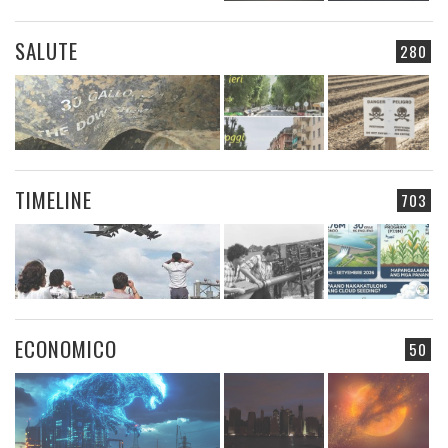
SALUTE
280
TIMELINE
703
ECONOMICO
50