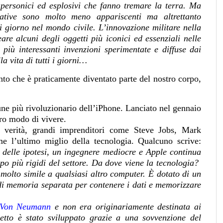
personici ed esplosivi che fanno tremare la terra. Ma
icative sono molto meno appariscenti ma altrettanto
i giorno nel mondo civile. L’innovazione militare nella
are alcuni degli oggetti più iconici ed essenziali nelle
 più interessanti invenzioni sperimentate e diffuse dai
 vita di tutti i giorni…
to che è praticamente diventato parte del nostro corpo,
ne più rivoluzionario dell’iPhone. Lanciato nel gennaio
tro modo di vivere.
 verità, grandi imprenditori come Steve Jobs, Mark
me l’ultimo miglio della tecnologia.
Qualcuno scrive:
e delle ipotesi, un ingegnere mediocre e Apple continua
po più rigidi del settore. Da dove viene la tecnologia?
olto simile a qualsiasi altro computer. È dotato di un
 di memoria separata per contenere i dati e memorizzare
a Von Neumann
e non era originariamente destinata ai
getto è stato sviluppato grazie a una sovvenzione del