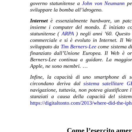
governo statunitense a
John von Neumann
per
sviluppare la bomba all’idrogeno.
Internet
è essenzialmente hardware, un patch
insieme i computer del mondo. È iniziato 
statunitense (
ARPA
) negli anni ’60. Quest
commerciale e si è evoluto in Internet.
Il We
sviluppato da
Tim Berners-Lee
come sistema di 
finanziato dall’Unione Europea. Il Web è 
Berners-Lee continua a guidare. La maggior 
Apple, ne sono membri.
…
Infine, la capacità di uno smartphone di s
circondano deriva dal
sistema satellitare G
navigazione, tuttavia, non poteva giustificare 
stanziati a causa della capacità del sistem
https://digitaltonto.com/2013/where-did-the-ip
Come l’esercito amer