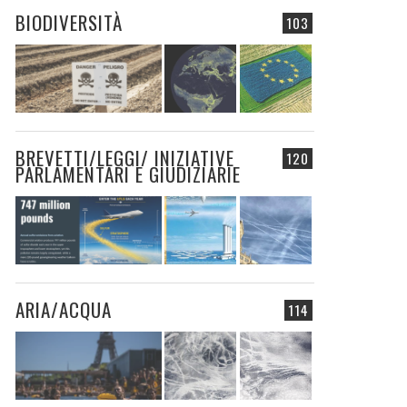
BIODIVERSITÀ
103
BREVETTI/LEGGI/ INIZIATIVE
120
PARLAMENTARI E GIUDIZIARIE
ARIA/ACQUA
114