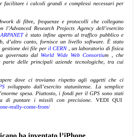
 facilitare i calcoli grandi e complessi necessari per
work di fibre, frequenze e protocolli che collegano
con l’Advanced Research
Projects Agency dell’esercito
o
ARPANET
è stato infine aperto al traffico pubblico e
b, d’altro canto, fornisce un livello software. È stato
gestione dei file per
il CERN
, un laboratorio di fisica
ora governato dal
World Wide Web Consortiu
m
, che
parte delle principali aziende tecnologiche, tra cui
apere dove ci troviamo rispetto agli oggetti che ci
PS
sviluppato dall’esercito statunitense. La semplice
l’enorme spesa. Piuttosto, i fondi per il GPS sono stati
a di puntare i missili con precisione.
VEDI QUI
hone-really-come-from/
icano ha inventato l’iPhone