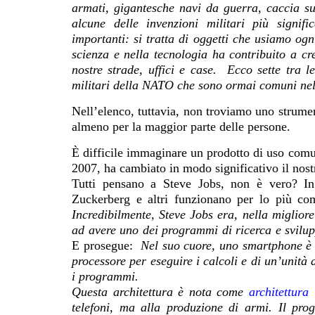
armati, gigantesche navi da guerra, caccia su
alcune delle invenzioni militari più signif
importanti: si tratta di oggetti che usiamo ogn
scienza e nella tecnologia ha contribuito a cre
nostre strade, uffici e case. Ecco sette tra le
militari della NATO che sono ormai comuni nella
Nell’elenco, tuttavia, non troviamo uno strumen
almeno per la maggior parte delle persone.
È difficile immaginare un prodotto di uso comu
2007, ha cambiato in modo significativo il nos
Tutti pensano a Steve Jobs, non è vero? In
Zuckerberg e altri funzionano per lo più co
Incredibilmente, Steve Jobs era, nella miglior
ad avere uno dei programmi di ricerca e svilup
E prosegue:
Nel suo cuore, uno smartphone è m
processore per eseguire i calcoli e di un’unità
i programmi.
Questa architettura è nota come
architettur
telefoni, ma alla produzione di armi. Il pro