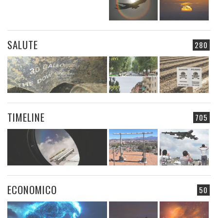
SALUTE
280
TIMELINE
705
ECONOMICO
50