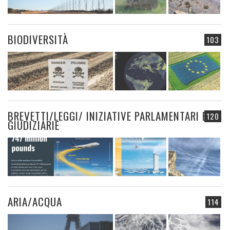
BIODIVERSITÀ
103
BREVETTI/LEGGI/ INIZIATIVE PARLAMENTARI E
120
GIUDIZIARIE
ARIA/ACQUA
114