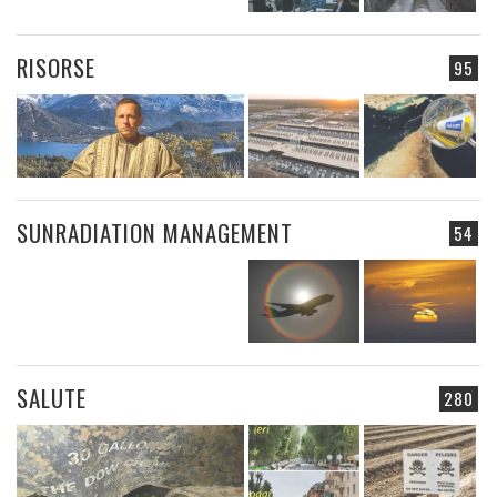
RISORSE
95
SUNRADIATION MANAGEMENT
54
SALUTE
280