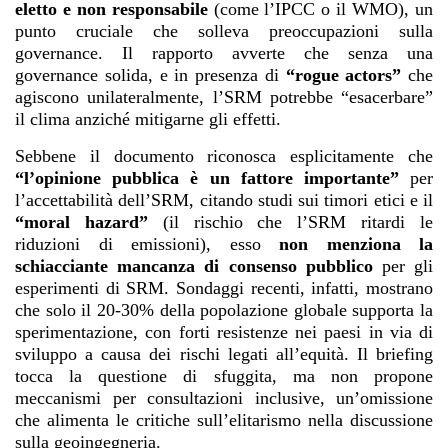
eletto e non responsabile
(come l’IPCC o il WMO), un
punto cruciale che solleva preoccupazioni sulla
governance. Il rapporto avverte che senza una
governance solida, e in presenza di
“rogue actors”
che
agiscono unilateralmente, l’SRM potrebbe “esacerbare”
il clima anziché mitigarne gli effetti.
Sebbene il documento riconosca esplicitamente che
“l’opinione pubblica è un fattore importante”
per
l’accettabilità dell’SRM, citando studi sui timori etici e il
“moral hazard”
(il rischio che l’SRM ritardi le
riduzioni di emissioni), esso
non menziona la
schiacciante mancanza di consenso pubblico
per gli
esperimenti di SRM. Sondaggi recenti, infatti, mostrano
che solo il 20-30% della popolazione globale supporta la
sperimentazione, con forti resistenze nei paesi in via di
sviluppo a causa dei rischi legati all’equità. Il briefing
tocca la questione di sfuggita, ma non propone
meccanismi per consultazioni inclusive, un’omissione
che alimenta le critiche sull’elitarismo nella discussione
sulla geoingegneria.