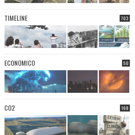
TIMELINE
703
ECONOMICO
50
CO2
168