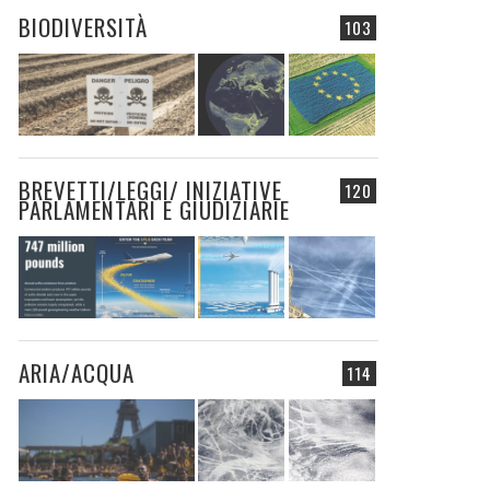
BIODIVERSITÀ
103
BREVETTI/LEGGI/ INIZIATIVE
120
PARLAMENTARI E GIUDIZIARIE
ARIA/ACQUA
114