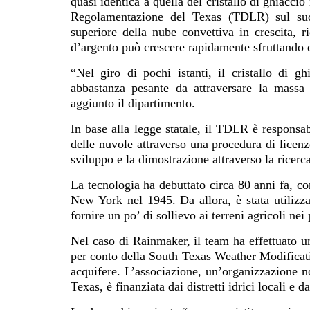
quasi identica a quella del cristallo di ghiacci
Regolamentazione del Texas (TDLR) sul s
superiore della nube convettiva in crescita, ri
d’argento può crescere rapidamente sfruttando 
“Nel giro di pochi istanti, il cristallo di g
abbastanza pesante da attraversare la massa
aggiunto il dipartimento.
In base alla legge statale, il TDLR è responsa
delle nuvole attraverso una procedura di licenz
sviluppo e la dimostrazione attraverso la ricerca
La tecnologia ha debuttato circa 80 anni fa, co
New York nel 1945. Da allora, è stata utilizza
fornire un po’ di sollievo ai terreni agricoli nei 
Nel caso di Rainmaker, il team ha effettuato u
per conto della South Texas Weather Modificatio
acquifere. L’associazione, un’organizzazione n
Texas, è finanziata dai distretti idrici locali e 