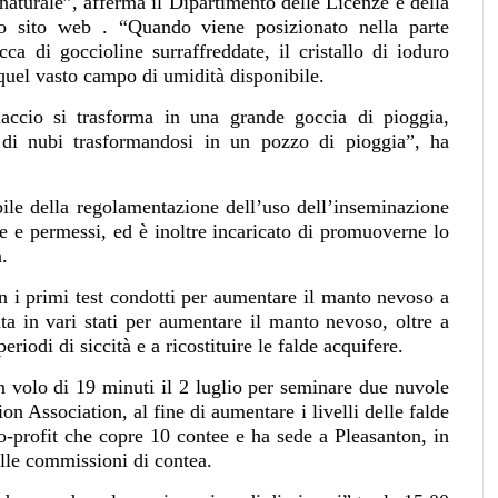
o naturale”, afferma il Dipartimento delle Licenze e della
uo
sito web
. “Quando viene posizionato nella parte
cca di goccioline surraffreddate, il cristallo di ioduro
quel vasto campo di umidità disponibile.
hiaccio si trasforma in una grande goccia di pioggia,
 di nubi trasformandosi in un pozzo di pioggia”, ha
bile della regolamentazione dell’uso dell’inseminazione
e e permessi, ed è inoltre incaricato di promuoverne lo
.
n i primi test condotti per aumentare il manto nevoso a
ta in vari stati per aumentare il manto nevoso, oltre a
periodi di siccità e a ricostituire le falde acquifere.
n volo di 19 minuti il 2 luglio per seminare due nuvole
n Association, al fine di aumentare i livelli delle falde
o-profit che copre 10 contee e ha sede a Pleasanton, in
dalle commissioni di contea.