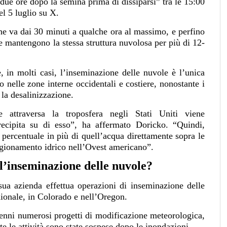
 due ore dopo la semina prima di dissiparsi” tra le 15:00
l 5 luglio su X.
he va dai 30 minuti a qualche ora al massimo, e perfino
te mantengono la stessa struttura nuvolosa per più di 12-
in molti casi, l’inseminazione delle nuvole è l’unica
o nelle zone interne occidentali e costiere, nonostante i
 la desalinizzazione.
 attraversa la troposfera negli Stati Uniti viene
recipita su di esso”, ha affermato Doricko. “Quindi,
ercentuale in più di quell’acqua direttamente sopra le
igionamento idrico nell’Ovest americano”.
l’inseminazione delle nuvole?
ua azienda effettua operazioni di inseminazione delle
dionale, in Colorado e nell’Oregon.
cenni numerosi progetti di modificazione meteorologica,
te le attività sono state sospese dopo le inondazioni.