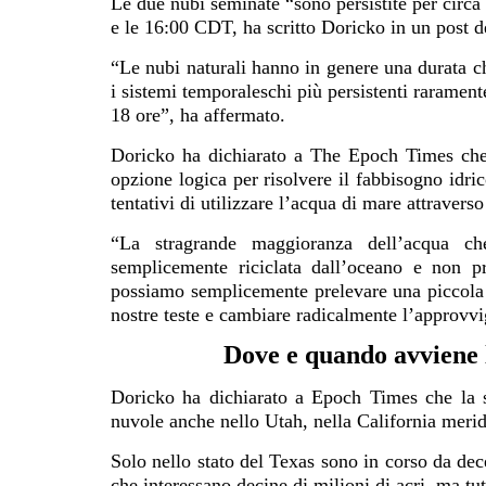
Le due nubi seminate “sono persistite per circa
e le 16:00 CDT, ha scritto Doricko in un
post
de
“Le nubi naturali hanno in genere una durata c
i sistemi temporaleschi più persistenti raramen
18 ore”, ha affermato.
Doricko ha dichiarato a The Epoch Times che, 
opzione logica per risolvere il fabbisogno idric
tentativi di utilizzare l’acqua di mare attraverso
“La stragrande maggioranza dell’acqua che
semplicemente riciclata dall’oceano e non p
possiamo semplicemente prelevare una piccola p
nostre teste e cambiare radicalmente l’approvv
Dove e quando avviene 
Doricko ha dichiarato a Epoch Times che la s
nuvole anche nello Utah, nella California meri
Solo nello stato del Texas sono in corso da de
che interessano decine di milioni di acri, ma tut