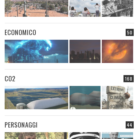
ECONOMICO
50
CO2
168
PERSONAGGI
44