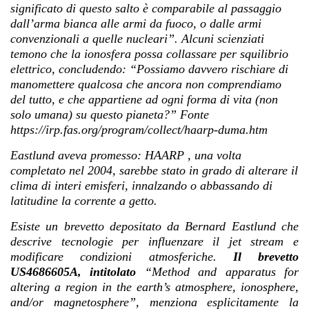
significato di questo salto è comparabile al passaggio
dall’arma bianca alle armi da fuoco, o dalle armi
convenzionali a quelle nucleari”. Alcuni scienziati
temono che la ionosfera possa collassare per squilibrio
elettrico, concludendo: “Possiamo davvero rischiare di
manomettere qualcosa che ancora non comprendiamo
del tutto, e che appartiene ad ogni forma di vita (non
solo umana) su questo pianeta?” Fonte
https://irp.fas.org/program/collect/haarp-duma.htm
Eastlund aveva promesso: HAARP , una volta
completato nel 2004, sarebbe stato in grado di alterare il
clima di interi emisferi, innalzando o abbassando di
latitudine la corrente a getto.
Esiste un brevetto depositato da Bernard Eastlund che
descrive tecnologie per influenzare il jet stream e
modificare condizioni atmosferiche.
Il brevetto
US4686605A, intitolato
“Method and apparatus for
altering a region in the earth’s atmosphere, ionosphere,
and/or magnetosphere”
, menziona esplicitamente la