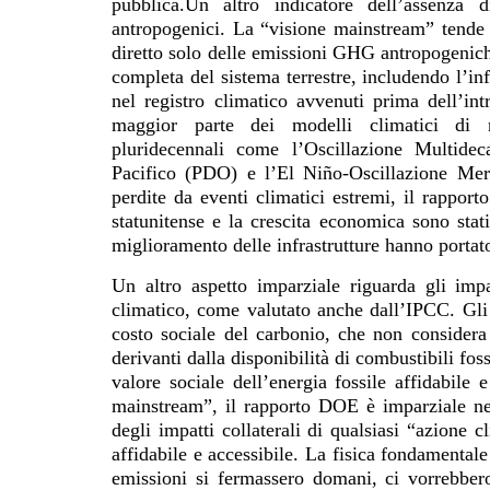
pubblica.Un altro indicatore dell’assenza 
antropogenici. La “visione mainstream” tende 
diretto solo delle emissioni GHG antropogenic
completa del sistema terrestre, includendo l’in
nel registro climatico avvenuti prima dell’in
maggior parte dei modelli climatici di ra
pluridecennali come l’Oscillazione Multide
Pacifico (PDO) e l’El Niño-Oscillazione Mer
perdite da eventi climatici estremi, il rappor
statunitense e la crescita economica sono stati
miglioramento delle infrastrutture hanno portato
Un altro aspetto imparziale riguarda gli im
climatico, come valutato anche dall’IPCC. Gli 
costo sociale del carbonio, che non considera 
derivanti dalla disponibilità di combustibili foss
valore sociale dell’energia fossile affidabile 
mainstream”, il rapporto DOE è imparziale nell
degli impatti collaterali di qualsiasi “azione 
affidabile e accessibile. La fisica fondamental
emissioni si fermassero domani, ci vorrebbero