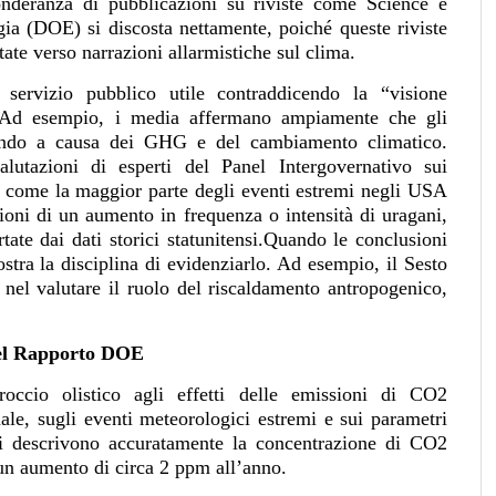
onderanza di pubblicazioni su riviste come Science e
gia (DOE) si discosta nettamente, poiché queste riviste
ate verso narrazioni allarmistiche sul clima.
 servizio pubblico utile contraddicendo la “visione
e.Ad esempio, i media affermano ampiamente che gli
rando a causa dei GHG e del cambiamento climatico.
lutazioni di esperti del Panel Intergovernativo sui
come la maggior parte degli eventi estremi negli USA
oni di un aumento in frequenza o intensità di uragani,
ate dai dati storici statunitensi.Quando le conclusioni
tra la disciplina di evidenziarlo. Ad esempio, il Sesto
el valutare il ruolo del riscaldamento antropogenico,
el Rapporto DOE
roccio olistico agli effetti delle emissioni di CO2
le, sugli eventi meteorologici estremi e sui parametri
iali descrivono accuratamente la concentrazione di CO2
un aumento di circa 2 ppm all’anno.