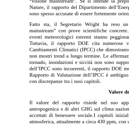
“visione mainstream”. Se si intende la prep
Nature, il rapporto del Dipartimento dell’Ener
sono spesso accusate di essere fortemente orient
Fatto sta, il Segretario Wright ha reso un
mainstream” con prove scientifiche concret
eventi meteorologici estremi stanno peggio
Tuttavia, il rapporto DOE cita numerose va
Cambiamenti Climatici (IPCC) che dimostrano 
non mostri trend a lungo termine. Le affermazi
tornado, inondazioni e siccità non sono support
dell’IPCC sono incoerenti, il rapporto DOE mos
Rapporto di Valutazione dell’IPCC è ambiguo n
con discrepanze tra i suoi capitoli.
Valore d
Il valore del rapporto risiede nel suo app
antropogenica e di altri GHG sul clima naziona
accettati di benessere sociale.I capitoli iniz
atmosferica, attualmente a circa 430 ppm, con 