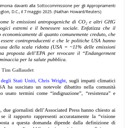
stimonia davanti alla Sottocommissione per gli Appropriamenti
ngton, D.C., il 7 maggio 2025. (Nathan Howard/Reuters)
 come le emissioni antropogeniche di CO₂ e altri GHG
ogici estremi e il benessere sociale. Enfatizza che il
o economicamente di quanto comunemente creduto, che
o essere controproducenti e che le politiche USA hanno
causa della scala ridotta (USA = ~11% delle emissioni
 una proposta dell’EPA per revocare il “Endangerment
minaccia per la salute pubblica.
:
Tim Gallaudet
 degli Stati Uniti, Chris Wright,
sugli impatti climatici
A ha suscitato un notevole dibattito nella comunità
anno usato termini come “indignazione”, “resistenza” e
.
 due giornalisti dell’Associated Press hanno chiesto ai
se il rapporto rappresenti accuratamente la “visione
posta a questa domanda dipende dalla definizione di