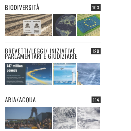
BIODIVERSITÀ
103
BREVETTI/LEGGI/ INIZIATIVE
120
PARLAMENTARI E GIUDIZIARIE
ARIA/ACQUA
114