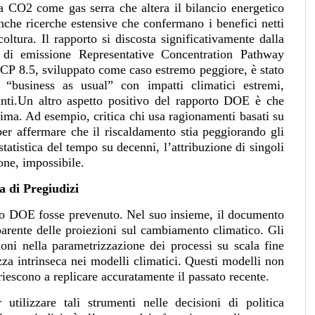
la CO2 come gas serra che altera il bilancio energetico
nche ricerche estensive che confermano i benefici netti
coltura. Il rapporto si discosta significativamente dalla
 di emissione Representative Concentration Pathway
RCP 8.5, sviluppato come caso estremo peggiore, è stato
“business as usual” con impatti climatici estremi,
anti.Un altro aspetto positivo del rapporto DOE è che
clima. Ad esempio, critica chi usa ragionamenti basati su
er affermare che il riscaldamento stia peggiorando gli
statistica del tempo su decenni, l’attribuzione di singoli
one, impossibile.
a di Pregiudizi
orto DOE fosse prevenuto. Nel suo insieme, il documento
parente delle proiezioni sul cambiamento climatico. Gli
oni nella parametrizzazione dei processi su scala fine
ezza intrinseca nei modelli climatici. Questi modelli non
riescono a replicare accuratamente il passato recente.
utilizzare tali strumenti nelle decisioni di politica