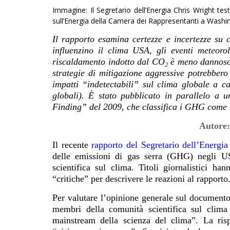
Immagine: Il Segretario dell’Energia Chris Wright te
sull’Energia della Camera dei Rappresentanti a Washi
Il rapporto esamina certezze e incertezze su
influenzino il clima USA, gli eventi meteorol
riscaldamento indotto dal CO₂ è meno dannos
strategie di mitigazione aggressive potrebber
impatti “indetectabili” sul clima globale a 
globali). È stato pubblicato in parallelo a
Finding” del 2009, che classifica i GHG come 
Autore
Il recente
rapporto del Segretario dell’Energia
delle emissioni di gas serra (GHG) negli US
scientifica sul clima. Titoli giornalistici h
“critiche” per descrivere le reazioni al rapporto
Per valutare l’opinione generale sul documento,
membri della comunità scientifica sul clima 
mainstream della scienza del clima”. La ris