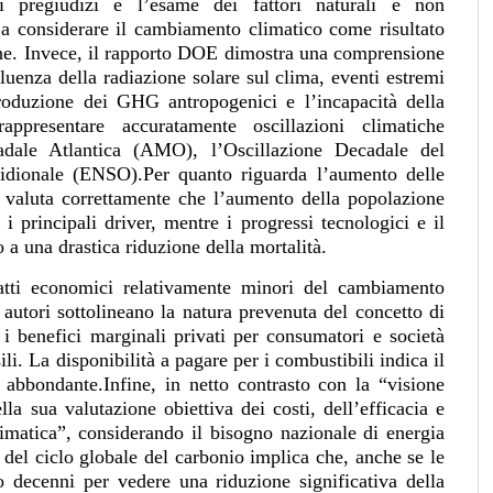
di pregiudizi è l’esame dei fattori naturali e non
a considerare il cambiamento climatico come risultato
he. Invece, il rapporto DOE dimostra una comprensione
fluenza della radiazione solare sul clima, eventi estremi
troduzione dei GHG antropogenici e l’incapacità della
ppresentare accuratamente oscillazioni climatiche
cadale Atlantica (AMO), l’Oscillazione Decadale del
idionale (ENSO).Per quanto riguarda l’aumento delle
to valuta correttamente che l’aumento della popolazione
 i principali driver, mentre i progressi tecnologici e il
 a una drastica riduzione della mortalità.
patti economici relativamente minori del cambiamento
autori sottolineano la natura prevenuta del concetto di
i benefici marginali privati per consumatori e società
ili. La disponibilità a pagare per i combustibili indica il
e abbondante.Infine, in netto contrasto con la “visione
a sua valutazione obiettiva dei costi, dell’efficacia e
climatica”, considerando il bisogno nazionale di energia
e del ciclo globale del carbonio implica che, anche se le
 decenni per vedere una riduzione significativa della