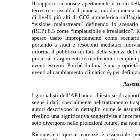
Il rapporto riconosce apertamente il ruolo del
terrestre e riscalda il pianeta, ma documenta a
di livelli più alti di CO2 atmosferica sull’agri
“visione mainstream” definendo lo scenario
(RCP) 8.5 come “implausibile e irrealistico”. 
spesso usato impropriamente come scenario 
portando a studi e resoconti mediatici fuorvi
informa il pubblico sui fatti della scienza del 
processi o argomenti termodinamici semplici p
eventi estremi. Poiché il clima è una proprietà 
eventi al cambiamento climatico è, per definizi
Assenz
I giornalisti dell’AP hanno chiesto se il rapp
segue i dati, specialmente nel trattamento tras
autori descrivono in dettaglio come le assunzi
rivelino una significativa soggettività e incert
solo divergono nelle proiezioni future, ma non 
Riconoscere queste carenze è essenziale per 