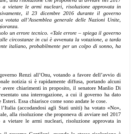
le, alla risoluzione che proponeva di avviare nel 2017
o a vietare le armi nucleari, risoluzione approvata in
ivamente, il 23 dicembre 2016 durante il governo
ta votata all’Assemblea generale delle Nazioni Unite,
gioranza.
olo un errore tecnico. «Tale errore – spiega il governo
alle circostanze in cui è avvenuta la votazione, a tarda
tante italiano, probabilmente per un colpo di sonno, ha
 governo Renzi all’Onu, votando a favore dell’avvio di
nale notizia si è rapidamente diffusa, portando alcuni
Per avere chiarimenti in proposito, il senatore Manlio Di
esentato una interrogazione, a cui il governo ha dato
e Esteri. Essa chiarisce come sono andate le cose.
l’Italia (accodandosi agli Stati uniti) ha votato «No»,
le, alla risoluzione che proponeva di avviare nel 2017
o a vietare le armi nucleari, risoluzione approvata in