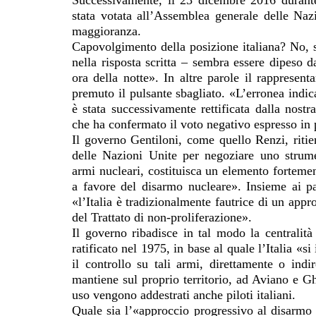
Successivamente, il 23 dicembre 2016 durante
stata votata all’Assemblea generale delle Nazi
maggioranza.
Capovolgimento della posizione italiana? No, s
nella risposta scritta – sembra essere dipeso d
ora della notte». In altre parole il rappresen
premuto il pulsante sbagliato. «L’erronea indi
è stata successivamente rettificata dalla nos
che ha confermato il voto negativo espresso i
Il governo Gentiloni, come quello Renzi, riti
delle Nazioni Unite per negoziare uno strume
armi nucleari, costituisca un elemento fortemen
a favore del disarmo nucleare». Insieme ai pa
«l’Italia è tradizionalmente fautrice di un appr
del Trattato di non-proliferazione».
Il governo ribadisce in tal modo la centralità 
ratificato nel 1975, in base al quale l’Italia «
il controllo su tali armi, direttamente o indi
mantiene sul proprio territorio, ad Aviano e 
uso vengono addestrati anche piloti italiani.
Quale sia l’«approccio progressivo al disarmo n