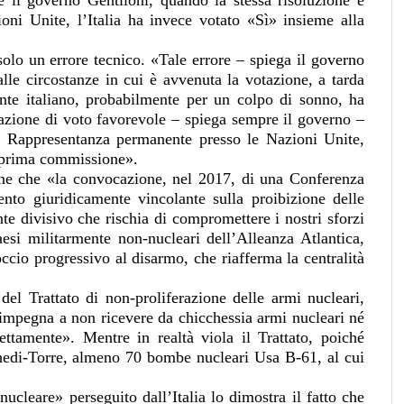
 il governo Gentiloni, quando la stessa risoluzione è
oni Unite, l’Italia ha invece votato «Sì» insieme alla
olo un errore tecnico. «Tale errore – spiega il governo
alle circostanze in cui è avvenuta la votazione, a tarda
tante italiano, probabilmente per un colpo di sonno, ha
cazione di voto favorevole – spiega sempre il governo –
tra Rappresentanza permanente presso le Nazioni Unite,
n prima commissione».
ene che «la convocazione, nel 2017, di una Conferenza
nto giuridicamente vincolante sulla proibizione delle
te divisivo che rischia di compromettere i nostri sforzi
esi militarmente non-nucleari dell’Alleanza Atlantica,
occio progressivo al disarmo, che riafferma la centralità
del Trattato di non-proliferazione delle armi nucleari,
si impegna a non ricevere da chicchessia armi nucleari né
rettamente». Mentre in realtà viola il Trattato, poiché
Ghedi-Torre, almeno 70 bombe nucleari Usa B-61, al cui
ucleare» perseguito dall’Italia lo dimostra il fatto che