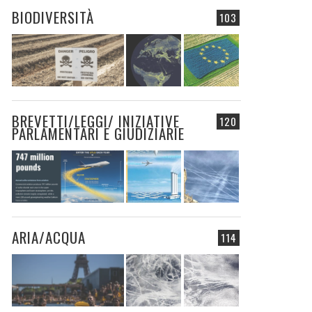
BIODIVERSITÀ
103
BREVETTI/LEGGI/ INIZIATIVE
120
PARLAMENTARI E GIUDIZIARIE
ARIA/ACQUA
114