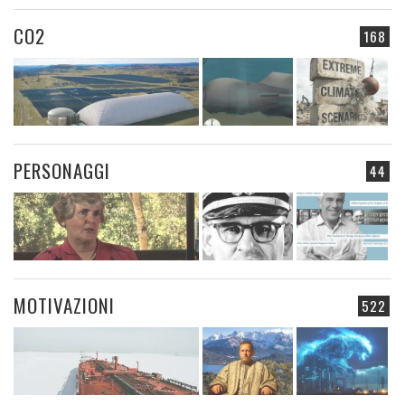
CO2
168
PERSONAGGI
44
MOTIVAZIONI
522