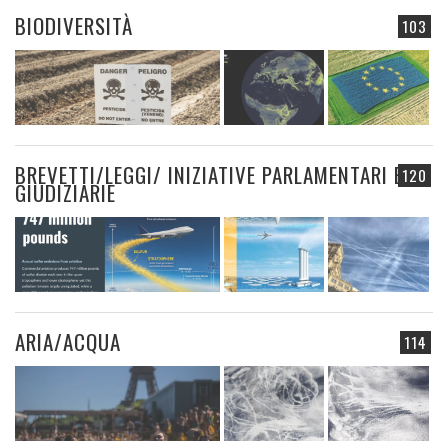
BIODIVERSITÀ
103
BREVETTI/LEGGI/ INIZIATIVE PARLAMENTARI E
120
GIUDIZIARIE
ARIA/ACQUA
114