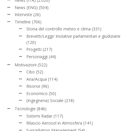
News (ITA)
(2.020)
News (ENG)
(504)
Interviste
(26)
Timeline
(706)
Storia del controllo meteo e clima
(331)
Brevetti/Leggi/ Iniziative parlamentari e giudiziarie
(120)
Progetti
(217)
Personaggi
(44)
Motivazioni
(522)
Cibo
(52)
Aria/Acqua
(114)
Risorse
(96)
Economico
(50)
(Ingegneria) Sociale
(218)
Tecnologie
(846)
Sistemi Radar
(117)
Rilascio Aerosol in Atmosfera
(141)
Sunradiation Management
(54)