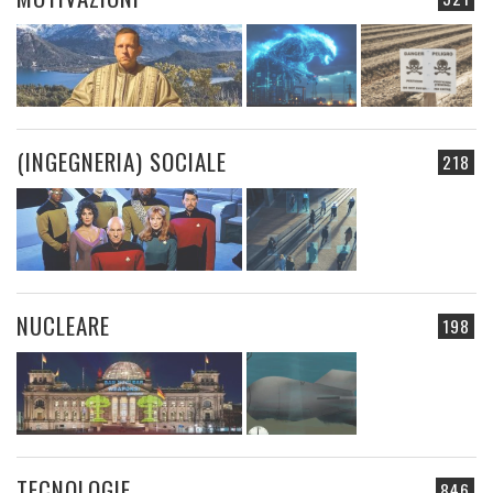
(INGEGNERIA) SOCIALE
218
NUCLEARE
198
TECNOLOGIE
846