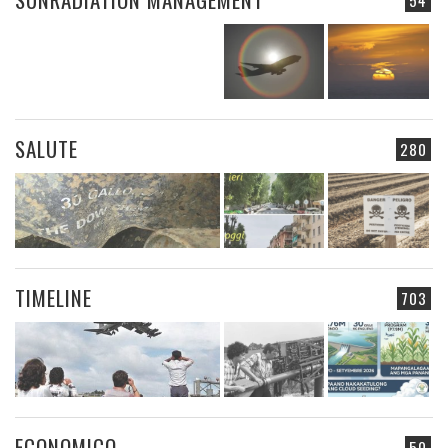
SALUTE
280
TIMELINE
703
ECONOMICO
50