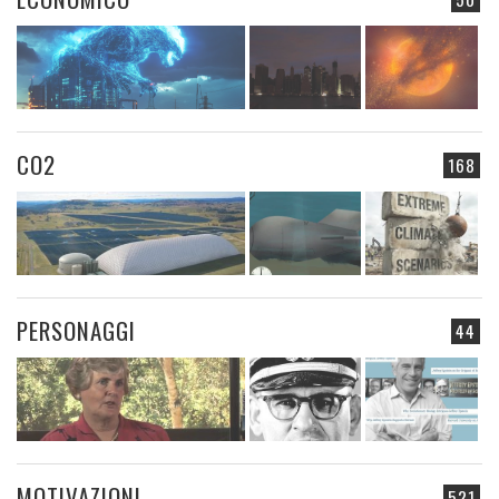
CO2
168
PERSONAGGI
44
MOTIVAZIONI
521