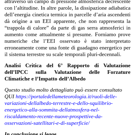
attraverso un campo di pressione atmosferica decrescente
con l’altitudine. In altre parole, la dissipazione adiabatica
dell’energia cinetica termica in parcelle d’aria ascendenti
dà origine a un EEI apparente, che non rappresenta la
“trappola di calore” da parte di gas serra atmosferici in
aumento come attualmente si presume. Forniamo prove
numeriche che l’EEI osservato è stato interpretato
erroneamente come una fonte di guadagno energetico per
il sistema terrestre su scale temporali pluri-decennali.
Analisi Critica del 6° Rapporto di Valutazione
dell’IPCC sulla Valutazione delle Forzature
Climatiche e l’Impatto dell’Albedo
Questo studio molto dettagliato può essere consultato
QUI
https://portaledellameteorologia.it/ruoli-delle-
variazioni-dellalbedo-terrestre-e-dello-squilibrio-
energetico-alla-sommita-dellatmosfera-nel-
riscaldamento-recente-nuove-prospettive-da-
osservazioni-satellitari-e-di-superficie/
In conclusione si legge