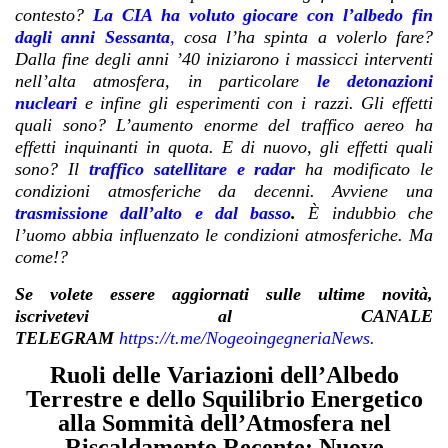
contesto?
La CIA ha voluto giocare con l’albedo fin
dagli anni Sessanta
,
cosa l’ha spinta a volerlo fare?
Dalla fine degli anni ’40 iniziarono i massicci interventi
nell’alta atmosfera, in particolare
le detonazioni
nucleari
e infine gli esperimenti con i razzi. Gli effetti
quali sono? L’aumento enorme del traffico aereo ha
effetti inquinanti in quota. E di nuovo, gli effetti quali
sono? Il
traffico satellitare e radar
ha modificato le
condizioni atmosferiche da decenni. Avviene una
trasmissione dall’alto e dal basso
.
È indubbio che
l’uomo abbia influenzato le condizioni atmosferiche. Ma
come!?
Se volete essere aggiornati sulle ultime novità,
iscrivetevi al CANALE
TELEGRAM
https://t.me/NogeoingegneriaNews
.
Ruoli delle Variazioni dell’Albedo
Terrestre e dello Squilibrio Energetico
alla Sommità dell’Atmosfera nel
Riscaldamento Recente: Nuove