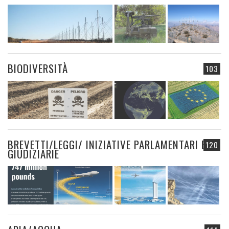
BIODIVERSITÀ
103
BREVETTI/LEGGI/ INIZIATIVE PARLAMENTARI E
120
GIUDIZIARIE