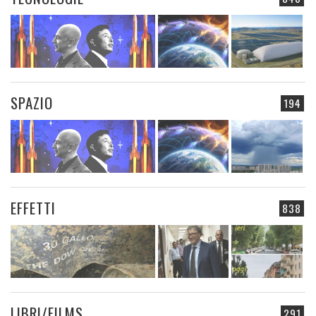
SPAZIO
194
EFFETTI
838
LIBRI/FILMS
291