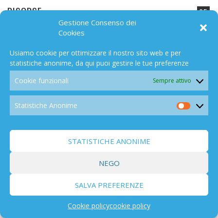
RISORSE
95
Gestione Consenso dei
Cookies
Usiamo cookie per ottimizzare il nostro sito web e per
statistiche anonime, da qui puoi gestire le tue preferenze
Cookie funzionali
SUNRADIATION MANAGEMENT
Sempre attivo
54
Statistiche Anonime
Statistic
Anonim
STATISTICHE ANONIME
SALUTE
280
NEGO
SALVA PREFERENZE
Cookie policy
cookie policy