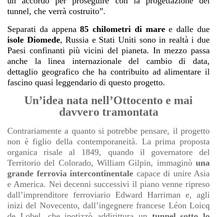
un accordo per proseguire con la progettazione del
tunnel, che verrà costruito”.
Separati da appena
85 chilometri di mare
e dalle due
isole Diomede
, Russia e Stati Uniti sono in realtà i due
Paesi confinanti più vicini del pianeta. In mezzo passa
anche la linea internazionale del cambio di data,
dettaglio geografico che ha contribuito ad alimentare il
fascino quasi leggendario di questo progetto.
Un’idea nata nell’Ottocento e mai
davvero tramontata
Contrariamente a quanto si potrebbe pensare, il progetto
non è figlio della contemporaneità. La prima proposta
organica risale al 1849, quando il governatore del
Territorio del Colorado, William Gilpin, immaginò
una
grande ferrovia intercontinentale
capace di unire Asia
e America. Nei decenni successivi il piano venne ripreso
dall’imprenditore ferroviario Edward Harriman e, agli
inizi del Novecento, dall’ingegnere francese Léon Loicq
de Lobel, che ipotizzò addirittura un
tunnel sotto lo