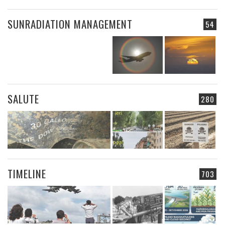
SUNRADIATION MANAGEMENT
54
SALUTE
280
TIMELINE
703