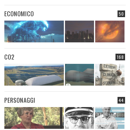
ECONOMICO
50
CO2
168
PERSONAGGI
44