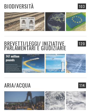
BIODIVERSITÀ
103
BREVETTI/LEGGI/ INIZIATIVE
120
PARLAMENTARI E GIUDIZIARIE
ARIA/ACQUA
114