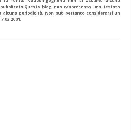
ata la fonte. NoGeoingegneria non si assume alcuna
e ripubblicato.Questo blog non rappresenta una testata
a alcuna periodicità. Non può pertanto considerarsi un
 7.03.2001.