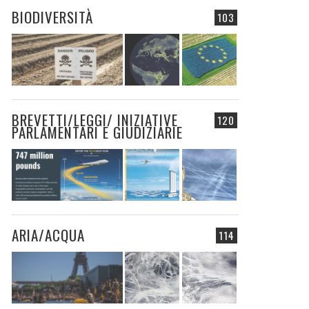
BIODIVERSITÀ
103
BREVETTI/LEGGI/ INIZIATIVE
120
PARLAMENTARI E GIUDIZIARIE
ARIA/ACQUA
114