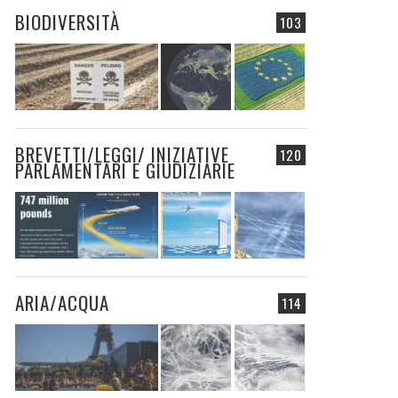
BIODIVERSITÀ
103
BREVETTI/LEGGI/ INIZIATIVE
120
PARLAMENTARI E GIUDIZIARIE
ARIA/ACQUA
114