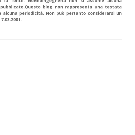
ata la fonte. NoGeoingegneria non si assume alcuna
e ripubblicato.Questo blog non rappresenta una testata
a alcuna periodicità. Non può pertanto considerarsi un
 7.03.2001.