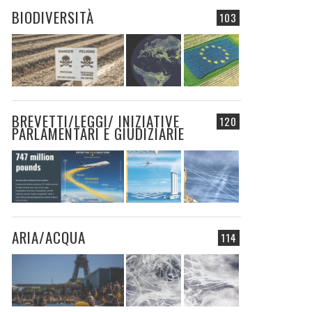
BIODIVERSITÀ
103
BREVETTI/LEGGI/ INIZIATIVE
120
PARLAMENTARI E GIUDIZIARIE
ARIA/ACQUA
114