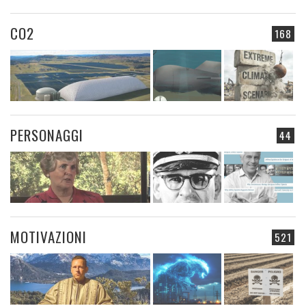
CO2
168
PERSONAGGI
44
MOTIVAZIONI
521