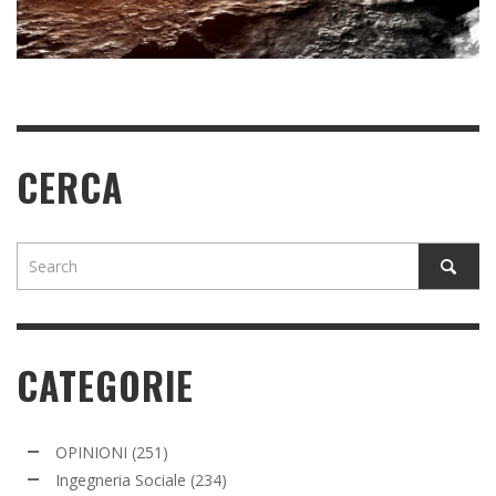
PIÙ NELLO UTAH?
READ MORE
READ MORE
CERCA
CATEGORIE
OPINIONI
(251)
Ingegneria Sociale
(234)