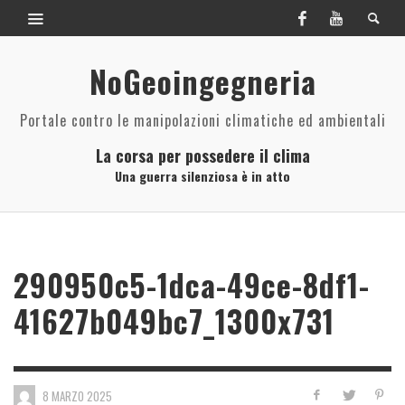
NoGeoingegneria
Portale contro le manipolazioni climatiche ed ambientali
La corsa per possedere il clima
Una guerra silenziosa è in atto
290950c5-1dca-49ce-8df1-
41627b049bc7_1300x731
8 MARZO 2025