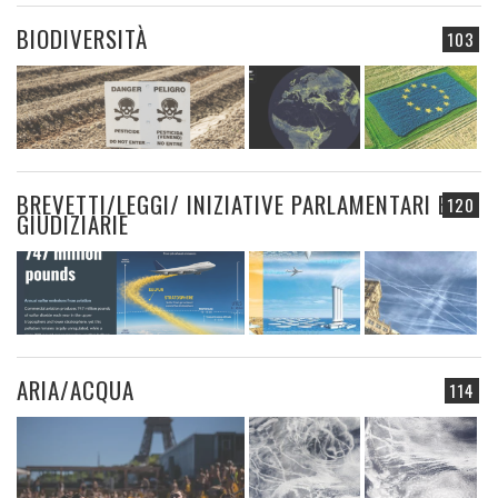
BIODIVERSITÀ
103
BREVETTI/LEGGI/ INIZIATIVE PARLAMENTARI E
120
GIUDIZIARIE
ARIA/ACQUA
114