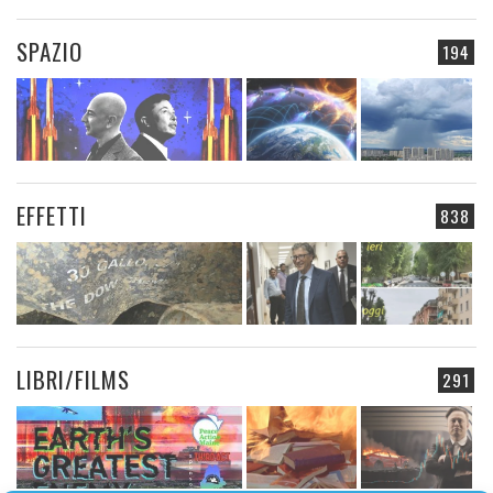
SPAZIO
194
EFFETTI
838
LIBRI/FILMS
291