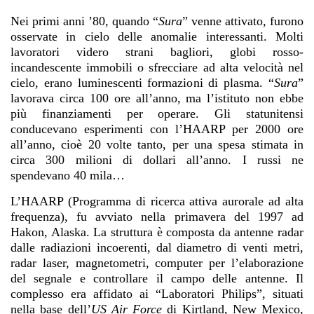
Nei primi anni ’80, quando “
Sura
”
venne attivato, furono
osservate in cielo delle anomalie interessanti. Molti
lavoratori videro strani bagliori, globi rosso-
incandescente immobili o sfrecciare ad alta velocità nel
cielo, erano luminescenti formazioni di plasma. “
Sura
”
lavorava circa 100 ore all’anno, ma l’istituto non ebbe
più finanziamenti per operare. Gli statunitensi
conducevano esperimenti con l’HAARP per 2000 ore
all’anno, cioè 20 volte tanto, per una spesa stimata in
circa 300 milioni di dollari all’anno. I russi ne
spendevano 40 mila…
L’HAARP (Programma di ricerca attiva aurorale ad alta
frequenza), fu avviato nella primavera del 1997 ad
Hakon, Alaska. La struttura è composta da antenne radar
dalle radiazioni incoerenti, dal diametro di venti metri,
radar laser, magnetometri, computer per l’elaborazione
del segnale e controllare il campo delle antenne. Il
complesso era affidato ai “Laboratori Philips”, situati
nella base dell’
US Air Force
di Kirtland, New Mexico,