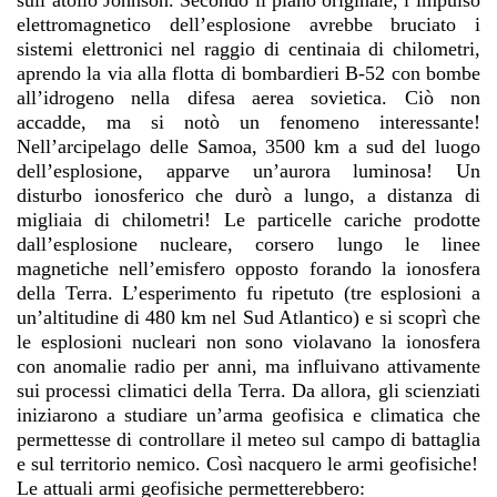
elettromagnetico dell’esplosione avrebbe bruciato i
sistemi elettronici nel raggio di centinaia di chilometri,
aprendo la via alla flotta di bombardieri B-52 con bombe
all’idrogeno nella difesa aerea sovietica. Ciò non
accadde, ma si notò un fenomeno interessante!
Nell’arcipelago delle Samoa, 3500 km a sud del luogo
dell’esplosione, apparve un’aurora luminosa! Un
disturbo ionosferico che durò a lungo, a distanza di
migliaia di chilometri! Le particelle cariche prodotte
dall’esplosione nucleare, corsero lungo le linee
magnetiche nell’emisfero opposto forando la ionosfera
della Terra. L’esperimento fu ripetuto (tre esplosioni a
un’altitudine di 480 km nel Sud Atlantico) e si scoprì che
le esplosioni nucleari non sono violavano la ionosfera
con anomalie radio per anni, ma influivano attivamente
sui processi climatici della Terra. Da allora, gli scienziati
iniziarono a studiare un’arma geofisica e climatica che
permettesse di controllare il meteo sul campo di battaglia
e sul territorio nemico. Così nacquero le armi geofisiche!
Le attuali armi geofisiche permetterebbero: