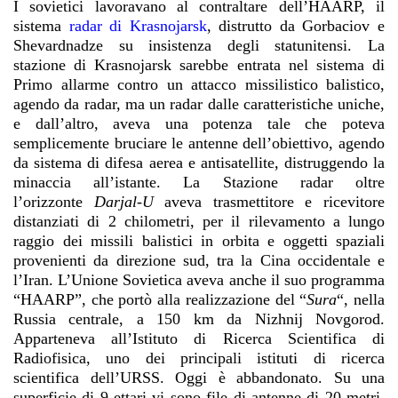
I sovietici lavoravano al contraltare dell’HAARP, il
sistema
radar di Krasnojarsk
, distrutto da Gorbaciov e
Shevardnadze su insistenza degli statunitensi. La
stazione di Krasnojarsk sarebbe entrata nel sistema di
Primo allarme contro un attacco missilistico balistico,
agendo da radar, ma un radar dalle caratteristiche uniche,
e dall’altro, aveva una potenza tale che poteva
semplicemente bruciare le antenne dell’obiettivo, agendo
da sistema di difesa aerea e antisatellite, distruggendo la
minaccia all’istante. La Stazione radar oltre
l’orizzonte
Darjal-U
aveva trasmettitore e ricevitore
distanziati di 2 chilometri, per il rilevamento a lungo
raggio dei missili balistici in orbita e oggetti spaziali
provenienti da direzione sud, tra la Cina occidentale e
l’Iran. L’Unione Sovietica aveva anche il suo programma
“HAARP”, che portò alla realizzazione del “
Sura
“
, nella
Russia centrale, a 150 km da Nizhnij Novgorod.
Apparteneva all’Istituto di Ricerca Scientifica di
Radiofisica, uno dei principali istituti di ricerca
scientifica dell’URSS. Oggi è abbandonato. Su una
superficie di 9 ettari vi sono file di antenne di 20 metri,