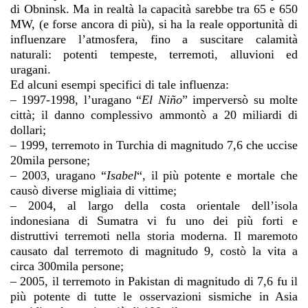
di Obninsk. Ma in realtà la capacità sarebbe tra 65 e 650
MW, (e forse ancora di più), si ha la reale opportunità di
influenzare l’atmosfera, fino a suscitare calamità
naturali: potenti tempeste, terremoti, alluvioni ed
uragani.
Ed alcuni esempi specifici di tale influenza:
–
1997-1998, l’uragano “
El Niño
”
imperversò su molte
città; il danno complessivo ammontò a 20 miliardi di
dollari;
–
1999, terremoto in Turchia di magnitudo 7,6 che uccise
20mila persone;
–
2003, uragano “
Isabel
“
, il più potente e mortale che
causò diverse migliaia di vittime;
–
2004, al largo della costa orientale dell’isola
indonesiana di Sumatra vi fu uno dei più forti e
distruttivi terremoti nella storia moderna. Il maremoto
causato dal terremoto di magnitudo 9, costò la vita a
circa 300mila persone;
–
2005, il terremoto in Pakistan di magnitudo di 7,6 fu il
più potente di tutte le osservazioni sismiche in Asia