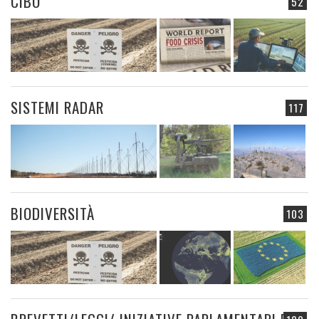
CIBO
52
SISTEMI RADAR
117
BIODIVERSITÀ
103