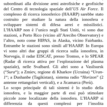
subordinati alla divisione armi astrofisiche e geofisiche
del Centro di tecnologia spaziale dell’
US Air Force
. Il
complesso di ricerca ionosferico (HAARP) sarebbe stato
costruito per studiare la natura della ionosfera e
sviluppare sistemi di difesa aerei e missilistici.
L’HAARP non è l’unico negli Stati Uniti, vi sono due
stazioni, a Porto Rico (vicino all’Arecibo Observatory) e
l’altro, noto come HIPAS, in Alaska, vicino Fairbanks.
Entrambe le stazioni sono simili all’HAARP. In Europa
vi sono altri due gruppi di ricerca sulla ionosfera, in
Norvegia, il radar EISCAT, presso Tromso, e lo SPEAR
(Radar di ricerca attiva per l’esplorazione del plasma
spaziale), nelle Svalbard. Gli altri sono a Vasilsursk
(“
Sura
“
); a Zmiev, regione di Kharkov (Ucraina) “
Uran-
1
“
; a Dushanbe (Tagikistan), sistema radio “
Horizon
”
(2
antenne rettangolari verticali), e a Jicamarca (Perù).
Lo scopo principale di tali sistemi è lo studio della
ionosfera, e la maggior parte di essi può stimolare
piccole zone localizzate della ionosfera. L’HAARP si
differenzia da questi complessi per l’insolita