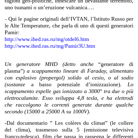
ragioni geo-politiche, innescare un devastante terremoto,
uno tsunami o un’eruzione vulcanica….
Qui le pagine originali dell’IVTAN, l’Istituto Russo per
–
le Alte Temperature, che parla di uno di questi generatori
Pamir:
http://www.ihed.ras.ru/mg/otdel6.htm
http://www.ihed.ras.ru/mg/Pamir3U.htm
Un generatore
MHD
(detto anche
“generatore di
plasma”)
a scappamento lineare di Faraday, alimentato
con esplosivo (propergol) solido al cesio, o al sodio
(sostanze
a basso potenziale d’ionizzazione)
. Lo
scappamento espelle gas ionizzato a 3000° tra due o più
elettrocalamite. Esso sviluppa 4,8 tesla, e ha elettrodi
che raccolgono le correnti generate durante qualche
secondo (15000 a 25000 A su 1000V).
-Dal documentario ” Les colères du climat” (le collere
del clima), trasmesso sulla 5 (emissione televisiva
franco-tedesca), film che passa in rassegna le differenti