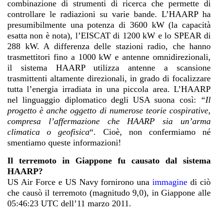
combinazione di strumenti di ricerca che permette di
controllare le radiazioni su varie bande. L’HAARP ha
presumibilmente una potenza di 3600 kW (la capacità
esatta non è nota), l’EISCAT di 1200 kW e lo SPEAR di
288 kW. A differenza delle stazioni radio, che hanno
trasmettitori fino a 1000 kW e antenne omnidirezionali,
il sistema HAARP utilizza antenne a scansione
trasmittenti altamente direzionali, in grado di focalizzare
tutta l’energia irradiata in una piccola area. L’HAARP
nel linguaggio diplomatico degli USA suona così:
“
Il
progetto è anche oggetto di numerose teorie cospirative,
compresa l’affermazione che HAARP sia un’arma
climatica o geofisica
“
. Cioè, non confermiamo né
smentiamo queste informazioni!
Il terremoto in Giappone fu causato dal sistema
HAARP?
US Air Force e US Navy fornirono una
immagine
di ciò
che causò il terremoto (magnitudo 9,0), in Giappone alle
05:46:23 UTC dell’11 marzo 2011.