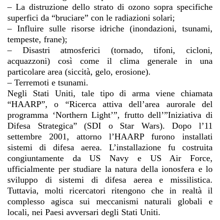
– La distruzione dello strato di ozono sopra specifiche
superfici da “bruciare” con le radiazioni solari;
– Influire sulle risorse idriche (inondazioni, tsunami,
tempeste, frane);
– Disastri atmosferici (tornado, tifoni, cicloni,
acquazzoni) così come il clima generale in una
particolare area (siccità, gelo, erosione).
– Terremoti e tsunami.
Negli Stati Uniti, tale tipo di arma viene chiamata
“HAARP”, o “Ricerca attiva dell’area aurorale del
programma ‘Northern Light’”, frutto dell’”Iniziativa di
Difesa Strategica” (SDI o Star Wars). Dopo l’11
settembre 2001, attorno l’HAARP furono installati
sistemi di difesa aerea. L’installazione fu costruita
congiuntamente da US Navy e US Air Force,
ufficialmente per studiare la natura della ionosfera e lo
sviluppo di sistemi di difesa aerea e missilistica.
Tuttavia, molti ricercatori ritengono che in realtà il
complesso agisca sui meccanismi naturali globali e
locali, nei Paesi avversari degli Stati Uniti.