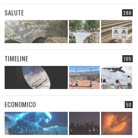
SALUTE
280
TIMELINE
705
ECONOMICO
50