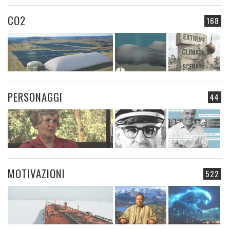
CO2
168
PERSONAGGI
44
MOTIVAZIONI
522