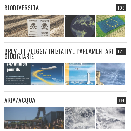
BIODIVERSITÀ
103
BREVETTI/LEGGI/ INIZIATIVE PARLAMENTARI E
120
GIUDIZIARIE
ARIA/ACQUA
114