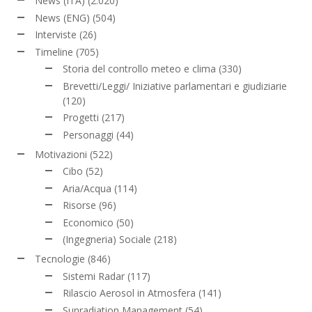
News (ITA)
(2.020)
News (ENG)
(504)
Interviste
(26)
Timeline
(705)
Storia del controllo meteo e clima
(330)
Brevetti/Leggi/ Iniziative parlamentari e giudiziarie
(120)
Progetti
(217)
Personaggi
(44)
Motivazioni
(522)
Cibo
(52)
Aria/Acqua
(114)
Risorse
(96)
Economico
(50)
(Ingegneria) Sociale
(218)
Tecnologie
(846)
Sistemi Radar
(117)
Rilascio Aerosol in Atmosfera
(141)
Sunradiation Management
(54)