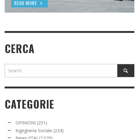
READ MORE
READ MORE
CERCA
CATEGORIE
OPINIONI
(251)
Ingegneria Sociale
(234)
News (ITA)
(2.020)