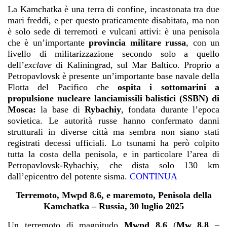
La Kamchatka è una terra di confine, incastonata tra due
mari freddi, e per questo praticamente disabitata, ma non
è solo sede di terremoti e vulcani attivi: è una penisola
che è un’importante
provincia militare russa
, con un
livello di militarizzazione secondo solo a quello
dell’
exclave
di
Kaliningrad
, sul Mar Baltico. Proprio a
Petropavlovsk è presente un’importante base navale della
Flotta del Pacifico che
ospita i sottomarini a
propulsione nucleare lanciamissili balistici (SSBN) di
Mosca:
la base di
Rybachiy
, fondata durante l’epoca
sovietica. Le autorità russe hanno confermato danni
strutturali in diverse città ma sembra non siano stati
registrati decessi ufficiali. Lo tsunami ha però colpito
tutta la costa della penisola, e in particolare l’area di
Petropavlovsk-Rybachiy, che dista solo 130 km
dall’epicentro del potente sisma.
CONTINUA
Terremoto, Mwpd 8.6, e maremoto, Penisola della
Kamchatka – Russia, 30 luglio 2025
Un terremoto di magnitudo
Mwpd 8.6
(
Mw 8.8
–