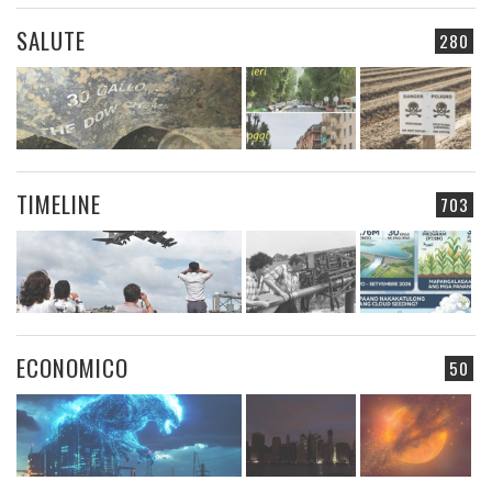
SALUTE
280
TIMELINE
703
ECONOMICO
50