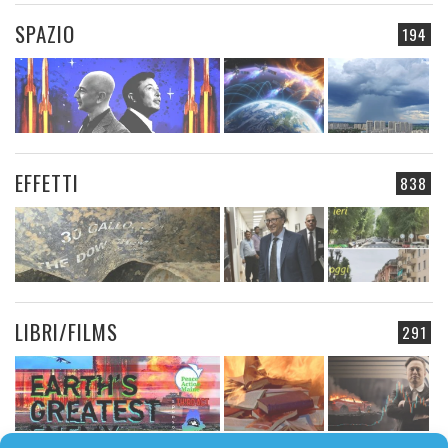
SPAZIO
194
EFFETTI
838
LIBRI/FILMS
291