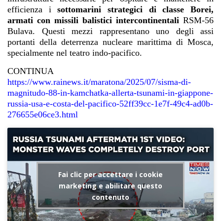
efficienza i
sottomarini strategici di classe Borei,
armati con missili balistici intercontinentali
RSM-56
Bulava. Questi mezzi rappresentano uno degli assi
portanti della deterrenza nucleare marittima di Mosca,
specialmente nel teatro indo-pacifico.
CONTINUA
https://www.rainews.it/maratona/2025/07/sisma-di-
magnitudo-88-in-kamchatka-allerta-tsunami-in-giappone-
russia-usa-e-costa-del-pacifico-52ff39cc-1e7f-49c4-ad0b-
276655e06ce3.html
Fai clic per accettare i cookie
marketing e abilitare questo
contenuto