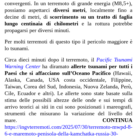
convergenti. In un terremoto di grande energia (M8,5+),
possiamo aspettarci
diversi metri
, localmente fino a
decine di metri, di
scorrimento su un tratto di faglia
lungo centinaia di chilometri
e la rottura potrebbe
propagarsi per diversi minuti.
Per molti terremoti di questo tipo il pericolo maggiore è
lo tsunami.
Circa dieci minuti dopo il terremoto, il
Pacific Tsunami
Warning Center
ha diramato
allerte tsunami per tutti i
Paesi che si affacciano sull’Oceano Pacifico
(Hawaii,
Alaska, Canada, USA costa occidentale, Filippine,
Taiwan, Corea del Sud, Indonesia, Nuova Zelanda, Perù,
Cile, Ecuador e altri). Le allerte sono state basate sulla
stima delle possibili altezze delle onde e sui tempi di
arrivo teorici ai siti in cui sono posizionati i mareografi,
strumenti che misurano la variazione del livello del
mare.
CONTINUA
https://ingvterremoti.com/2025/07/30/terremoto-mwpd-8-
6-e-maremoto-penisola-della-kamchatka-russia-30-