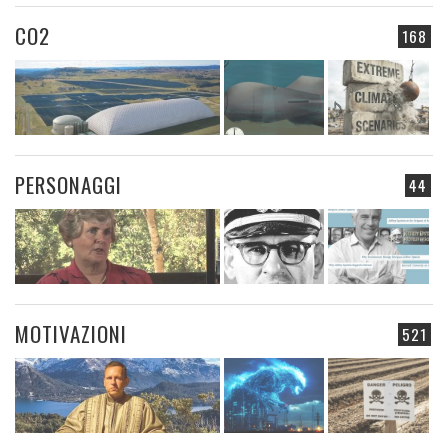
CO2
168
PERSONAGGI
44
MOTIVAZIONI
521