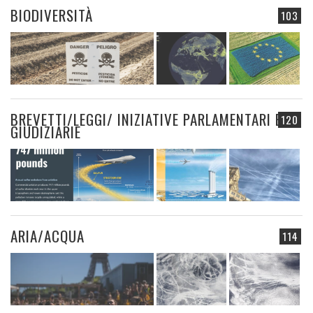
BIODIVERSITÀ
103
BREVETTI/LEGGI/ INIZIATIVE PARLAMENTARI E
120
GIUDIZIARIE
ARIA/ACQUA
114