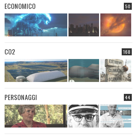
ECONOMICO
50
CO2
168
PERSONAGGI
44