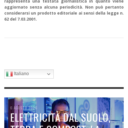
rappresenta una testata giornalistica in quanto viene
aggiornato senza alcuna periodicità. Non può pertanto
considerarsi un prodotto editoriale ai sensi della legge n.
62 del 7.03.2001.
Italiano
6 AGOSTO 2026
6 AGOSTO 2026
5 AGOSTO 2026
5 AGOSTO 2026
4 AGOSTO 2026
IL CALDO RECORD FA
ELETTRICITÀ DAL SUOLO,
LA SVOLTA CINESE NELLE
PFAS: UN METODO NUOVO
NON UNA TEORIA DEL