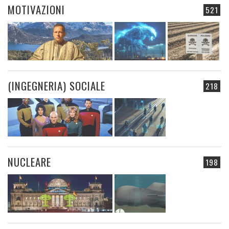
MOTIVAZIONI
521
(INGEGNERIA) SOCIALE
218
NUCLEARE
198