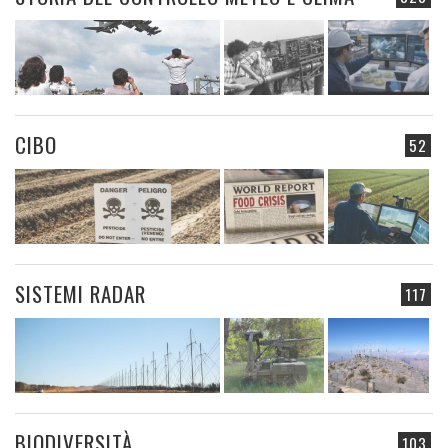
CIBO
52
SISTEMI RADAR
117
BIODIVERSITÀ
103