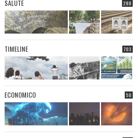
SALUTE
280
TIMELINE
703
ECONOMICO
50