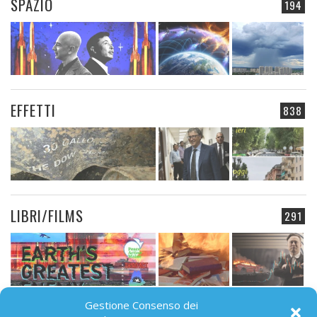
SPAZIO
194
EFFETTI
838
LIBRI/FILMS
291
Gestione Consenso dei