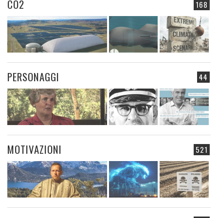
CO2
168
PERSONAGGI
44
MOTIVAZIONI
521