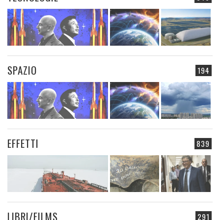
SPAZIO
194
EFFETTI
839
LIBRI/FILMS
291