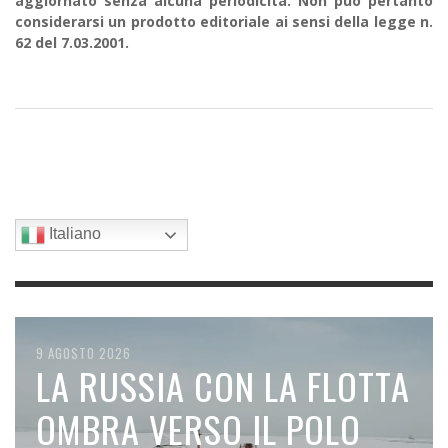
aggiornato senza alcuna periodicità. Non può pertanto
considerarsi un prodotto editoriale ai sensi della legge n.
62 del 7.03.2001.
Italiano
9 AGOSTO 2026
9 AGOSTO 2026
8 AGOSTO 2026
8 AGOSTO 2026
7 AGOSTO 2026
COSA STA SUCCEDENDO
LA RUSSIA CON LA FLOTTA
DALL’INIZIO DELL’ANNO GLI
L’INSEMINAZIONE DELLE
SPACEX SI SCHIANTA
DAVVERO AL TEMPO E AL
OMBRA VERSO IL POLO
EMIRATI ARABI UNITI
NUVOLE TRAMITE
SULLA LUNA