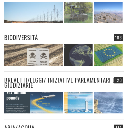
BIODIVERSITÀ
103
BREVETTI/LEGGI/ INIZIATIVE PARLAMENTARI E
120
GIUDIZIARIE
ARIA/ACQUA
114