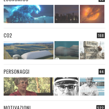
CO2
168
PERSONAGGI
44
MOTIVAZIONI
522