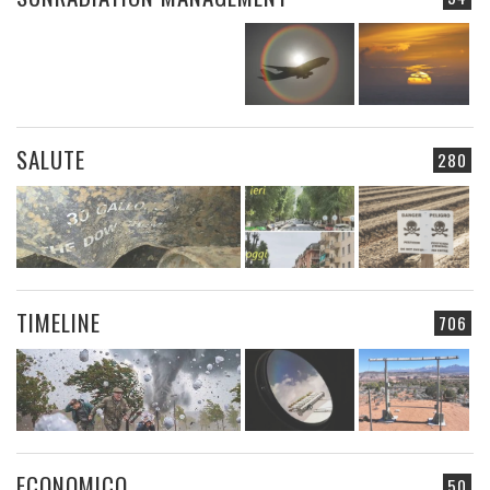
SALUTE
280
TIMELINE
706
ECONOMICO
50