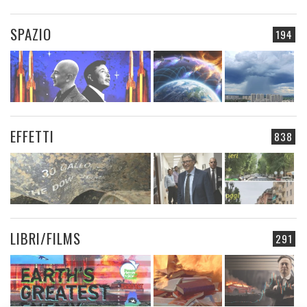
SPAZIO
194
EFFETTI
838
LIBRI/FILMS
291