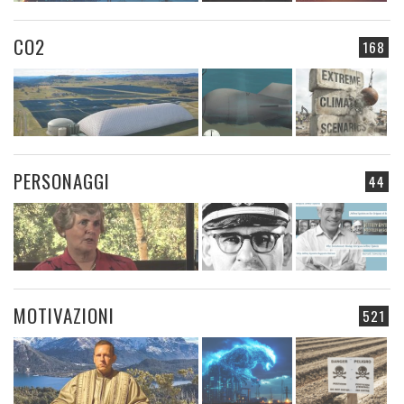
CO2
168
PERSONAGGI
44
MOTIVAZIONI
521