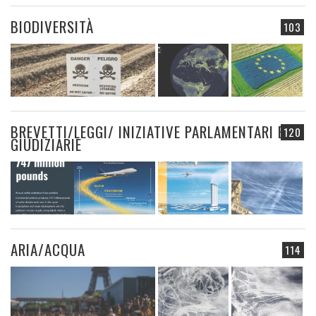
BIODIVERSITÀ
103
BREVETTI/LEGGI/ INIZIATIVE PARLAMENTARI E
120
GIUDIZIARIE
ARIA/ACQUA
114