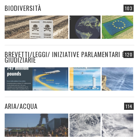
BIODIVERSITÀ
103
BREVETTI/LEGGI/ INIZIATIVE PARLAMENTARI E
120
GIUDIZIARIE
ARIA/ACQUA
114