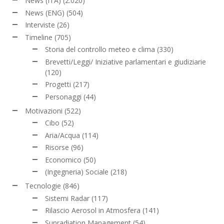
News (ITA)
(2.020)
News (ENG)
(504)
Interviste
(26)
Timeline
(705)
Storia del controllo meteo e clima
(330)
Brevetti/Leggi/ Iniziative parlamentari e giudiziarie
(120)
Progetti
(217)
Personaggi
(44)
Motivazioni
(522)
Cibo
(52)
Aria/Acqua
(114)
Risorse
(96)
Economico
(50)
(Ingegneria) Sociale
(218)
Tecnologie
(846)
Sistemi Radar
(117)
Rilascio Aerosol in Atmosfera
(141)
Sunradiation Management
(54)