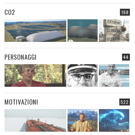
CO2
168
PERSONAGGI
44
MOTIVAZIONI
522