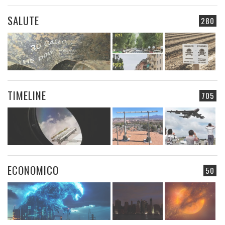
SALUTE
280
TIMELINE
705
ECONOMICO
50