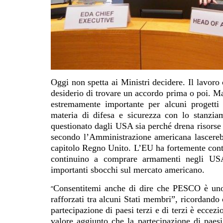
Oggi non spetta ai Ministri decidere. Il lavoro
desiderio di trovare un accordo prima o poi. Ma 
estremamente importante per alcuni progetti
materia di difesa e sicurezza con lo stanzia
questionato dagli USA sia perché drena risorse 
secondo l’Amministrazione americana lascerebb
capitolo Regno Unito. L’EU ha fortemente conte
continuino a comprare armamenti negli USA
importanti sbocchi sul mercato americano.
Consentitemi anche di dire che PESCO è uno
“
rafforzati tra alcuni Stati membri”, ricordan
partecipazione di paesi terzi e di terzi è eccezi
valore aggiunto che la partecipazione di paesi