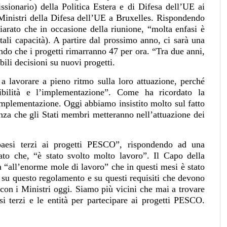
sionario) della Politica Estera e di Difesa dell’UE ai
Ministri della Difesa dell’UE a Bruxelles. Rispondendo
arato che in occasione della riunione, “molta enfasi è
i tali capacità). A partire dal prossimo anno, ci sarà una
ndo che i progetti rimarranno 47 per ora. “Tra due anni,
bili decisioni su nuovi progetti.
a lavorare a pieno ritmo sulla loro attuazione, perché
ibilità e l’implementazione”. Come ha ricordato la
implementazione. Oggi abbiamo insistito molto sul fatto
renza che gli Stati membri metteranno nell’attuazione dei
paesi terzi ai progetti PESCO”, rispondendo ad una
to che, “è stato svolto molto lavoro”. Il Capo della
va “all’enorme mole di lavoro” che in questi mesi è stato
 su questo regolamento e su questi requisiti che devono
on i Ministri oggi. Siamo più vicini che mai a trovare
si terzi e le entità per partecipare ai progetti PESCO.