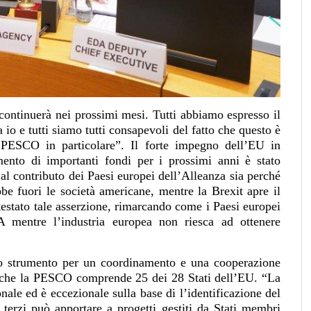
 continuerà nei prossimi mesi. Tutti abbiamo espresso il
io e tutti siamo tutti consapevoli del fatto che questo è
 PESCO in particolare”. Il forte impegno dell’EU in
mento di importanti fondi per i prossimi anni è stato
al contributo dei Paesi europei dell’Alleanza sia perché
e fuori le società americane, mentre la Brexit apre il
stato tale asserzione, rimarcando come i Paesi europei
 mentre l’industria europea non riesca ad ottenere
 strumento per un coordinamento e una cooperazione
do che la PESCO comprende 25 dei 28 Stati dell’EU. “La
onale ed è eccezionale sulla base di l’identificazione del
 terzi può apportare a progetti gestiti da Stati membri