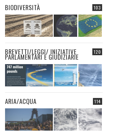
BIODIVERSITÀ
103
BREVETTI/LEGGI/ INIZIATIVE
120
PARLAMENTARI E GIUDIZIARIE
ARIA/ACQUA
114