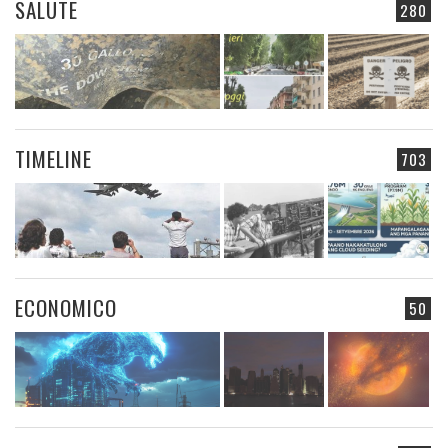
SALUTE
280
TIMELINE
703
ECONOMICO
50