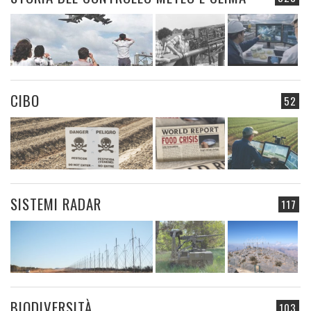
CIBO
52
SISTEMI RADAR
117
BIODIVERSITÀ
103