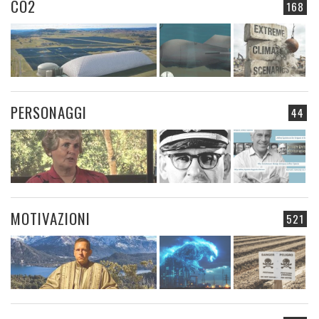
CO2
168
PERSONAGGI
44
MOTIVAZIONI
521