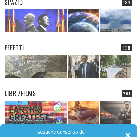
SPAZIO
194
EFFETTI
838
LIBRI/FILMS
291
Gestione Consenso dei